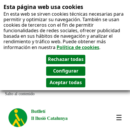
Esta página web usa cookies
En esta web se sirven cookies técnicas necesarias para
permitir y optimizar su navegación. También se usan
cookies de terceros con el fin de permitir
funcionalidades de redes sociales, ofrecer publicidad
basada en sus hábitos de navegación y analizar el
rendimiento y tráfico web. Puede obtener más
información en nuestra
Política de cookies
.
Salto al contenido
Butlletí
Il Ilusió Catalunya
Most