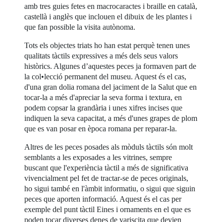
amb tres guies fetes en macrocaractes i braille en català,
castellà i anglès que inclouen el dibuix de les plantes i
que fan possible la visita autònoma.
Tots els objectes triats ho han estat perquè tenen unes
qualitats tàctils expressives a més dels seus valors
històrics. Algunes d’aquestes peces ja formaven part de
la col•lecció permanent del museu. Aquest és el cas,
d'una gran dolia romana del jaciment de la Salut que en
tocar-la a més d'apreciar la seva forma i textura, en
podem copsar la grandària i unes xifres incises que
indiquen la seva capacitat, a més d'unes grapes de plom
que es van posar en època romana per reparar-la.
Altres de les peces posades als mòduls tàctils són molt
semblants a les exposades a les vitrines, sempre
buscant que l'experiència tàctil a més de significativa
vivencialment pel fet de tractar-se de peces originals,
ho sigui també en l'àmbit informatiu, o sigui que siguin
peces que aporten informació. Aquest és el cas per
exemple del punt tàctil Eines i ornaments en el que es
poden tocar diverses denes de variscita que devien