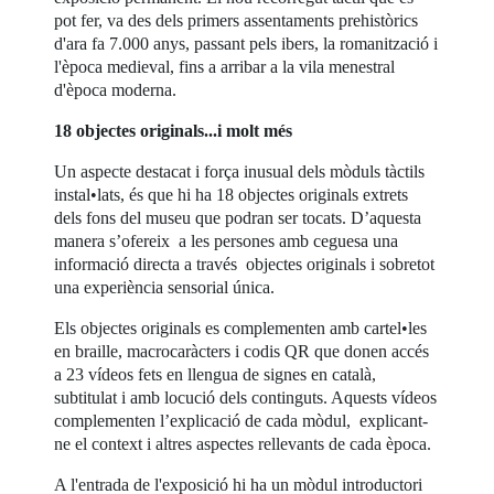
pot fer, va des dels primers assentaments prehistòrics
d'ara fa 7.000 anys, passant pels ibers, la romanització i
l'època medieval, fins a arribar a la vila menestral
d'època moderna.
18 objectes originals...i molt més
Un aspecte destacat i força inusual dels mòduls tàctils
instal•lats, és que hi ha 18 objectes originals extrets
dels fons del museu que podran ser tocats. D’aquesta
manera s’ofereix a les persones amb ceguesa una
informació directa a través objectes originals i sobretot
una experiència sensorial única.
Els objectes originals es complementen amb cartel•les
en braille, macrocaràcters i codis QR que donen accés
a 23 vídeos fets en llengua de signes en català,
subtitulat i amb locució dels continguts. Aquests vídeos
complementen l’explicació de cada mòdul, explicant-
ne el context i altres aspectes rellevants de cada època.
A l'entrada de l'exposició hi ha un mòdul introductori