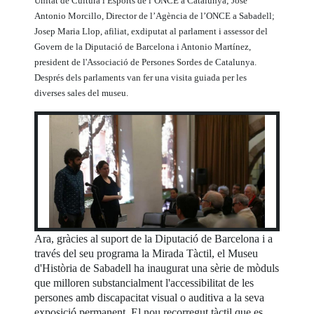
Unitat de Cultura i Esports de l’ONCE a Catalunya; José
Antonio Morcillo, Director de l’Agència de l’ONCE a Sabadell;
Josep Maria Llop, afiliat, exdiputat al parlament i assessor del
Govern de la Diputació de Barcelona i Antonio Martínez,
president de l'Associació de Persones Sordes de Catalunya.
Després dels parlaments van fer una visita guiada per les
diverses sales del museu.
Ara, gràcies al suport de la Diputació de Barcelona i a
través del seu programa la Mirada Tàctil, el Museu
d'Història de Sabadell ha inaugurat una sèrie de mòduls
que milloren substancialment l'accessibilitat de les
persones amb discapacitat visual o auditiva a la seva
exposició permanent. El nou recorregut tàctil que es