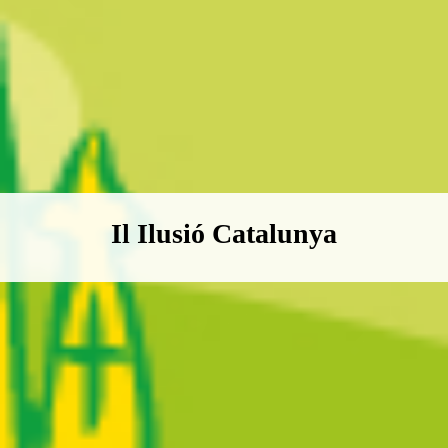
Boletín Il·lusió Catalunya
Il Ilusió Catalunya