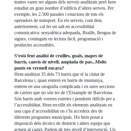
teatres varen ser alguns dels serveis analitzats però hem
estudiat un gran nombre d’edificis d’altres serveis. Per
exemple, les 2.500 parades i estacions de tots els
operadors de transport. En els serveis, com deia
anteriorment, cal fer un salt en accessibilitat
comunicativa: senyalètica adequada, Braille, llengua de
signes, continguts en lectura fàcil, programació i
productes accessibles.
S’està fent anàlisi de cruïlles, guals, mapes de
barris, canvis de nivell, amplada de pas...Molts
punts en vermell encara?
Hem analitzat 35 dels 73 barris que té la ciutat de
Barcelona i, quan entrem en barris de muntanya,
entrem en una orografia complicada i en unes seccions
de carrers que no són les de l’Eixample de Barcelona.
Són barris amb voreres estretes i pendents difícils per a
l’accessibilitat. Hem recollit els elements analitzats en
una capa d’accessibilitat on s’hi accedeix des de
diferents programes municipals. Ho hem posat a
disposició dels tècnics de districte i altres equips que
actuen al carrer. Parlem de tres nivell d’intervenció. Un