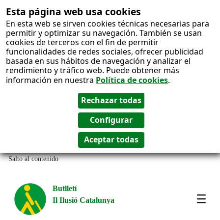
Esta página web usa cookies
En esta web se sirven cookies técnicas necesarias para
permitir y optimizar su navegación. También se usan
cookies de terceros con el fin de permitir
funcionalidades de redes sociales, ofrecer publicidad
basada en sus hábitos de navegación y analizar el
rendimiento y tráfico web. Puede obtener más
información en nuestra
Política de cookies
.
Salto al contenido
Butlletí
Il Ilusió Catalunya
Most