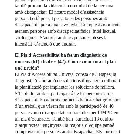
també promou la vida en la comunitat de la persona
amb discapacitat. El nostre model d’assistència
personal està pensat per a totes les persones amb
discapacitat i per a qualsevol edat. En aquests moments
atenem persones amb discapacitat física, intel·lectual,
sordcegues. S’acorda amb les persones ateses la
intensitat d’atenció que tindran.
El Pla d’Accessibilitat ha fet un diagnòstic de
museus (61) i teatres (47). Com evoluciona el pla i
què pretèn?
El Pla d’Accessibilitat Univrsal consta de 3 etapes: la
diagnosi, l’elaboració de solucions tipus per la millora i
la planificació per implantar les solucions de millora.
S’ha de fer amb la participació de les persones amb
discapacitat. En aquests moments hem acabat gran part
d’un treball que vàrem fer amb la participació de 40
persones amb discapacitat contractades per l’IMPD en
un pla d’ocupació. També han participat 13 equips
d’arquitectes i enginyers i la majoria d’equips també
comptava amb persones amb discapacitat. Els museus i