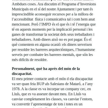
Ambdues coses. Ara discutim el Programa d’Inversions
Municipals en el sí del nostre Ajuntament i per tant és
imprescindible aconseguir recursos per a la millora de
l’accessibilitat física i comunicativa tal i com hem anat
mencionant. Però l’IMPD és el que és i té l’energia que
té en aquests moments per la implicació personal i les
ganes de transformar la societat dels seus treballadors i
treballadores. Amb diners això no es pot pagar. És el
què comentem en alguna ocasió: els diners serveixen
per resoldre les barreres arquitectòniques, l’humanisme
serveix per combatre les barreres mentals, que són les
més difícils de resoldre.
Personalment, què ha après del món de la
discapacitat.
El meu primer contacte amb el món d ela discapacitat
va ser quan feia BUP als Salesians de Mataró, a l’any
1978. A la classe es va incorpar un company cec, en
Lluís, que es va asseure davant meu. En Lluís va
canviar completament les classes, va canviar l’entorn,
va convertir l’aprenentatge de tots i totes en un