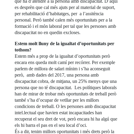
que ha d’atendre a la persona amb discapacitat. D’aquí
es desprèn que cal més ajuts per al material de suport,
per rehabilitació d’habitatges, per a l’assitència
personal. Però també calen més oportunitats per a la
formació i el món laboral per tal que les persones amb
discapacitat no en quedin excloses.
Estem molt lluny de la igualtat d’oportunitats per
tothom?
Estem més a prop de la igualtat d’oportunitats però
encara ens queda molt camí per recórrer. Per exemple
parlem de millora de salari mínim i s’ha aconseguit
però, amb dades del 2017, una persona amb
discapacitat cobra, de mitjana, un 25% menys que una
persona que no té discapacitat. Les polítiques laborals
han de mirar de trobar més oportunitats de treball però
també s’ha d’ocupar de vetllar per les millors
condicions de treball. O les persones amb discapacitat
intel.lectual que havien estat incapacitades han
recuperat el seu dret de vot, però encara hi ha algú que
els hi barra el pas en el seu local d’oci.
És a dir, tenim millors oportunitats i més drets però la