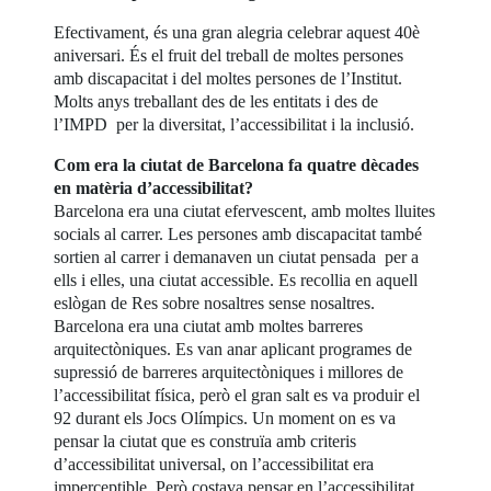
Efectivament, és una gran alegria celebrar aquest 40è
aniversari. És el fruit del treball de moltes persones
amb discapacitat i del moltes persones de l’Institut.
Molts anys treballant des de les entitats i des de
l’IMPD per la diversitat, l’accessibilitat i la inclusió.
Com era la ciutat de Barcelona fa quatre dècades
en matèria d’accessibilitat?
Barcelona era una ciutat efervescent, amb moltes lluites
socials al carrer. Les persones amb discapacitat també
sortien al carrer i demanaven un ciutat pensada per a
ells i elles, una ciutat accessible. Es recollia en aquell
eslògan de Res sobre nosaltres sense nosaltres.
Barcelona era una ciutat amb moltes barreres
arquitectòniques. Es van anar aplicant programes de
supressió de barreres arquitectòniques i millores de
l’accessibilitat física, però el gran salt es va produir el
92 durant els Jocs Olímpics. Un moment on es va
pensar la ciutat que es construïa amb criteris
d’accessibilitat universal, on l’accessibilitat era
imperceptible. Però costava pensar en l’accessibilitat