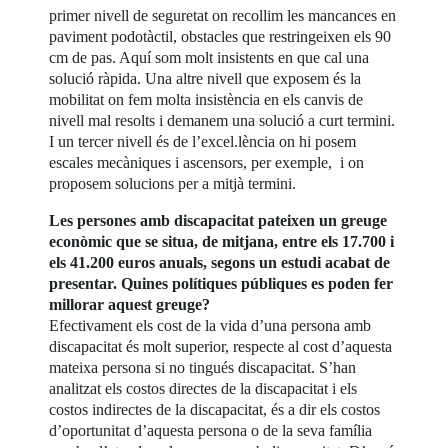
primer nivell de seguretat on recollim les mancances en
paviment podotàctil, obstacles que restringeixen els 90
cm de pas. Aquí som molt insistents en que cal una
solució ràpida. Una altre nivell que exposem és la
mobilitat on fem molta insistència en els canvis de
nivell mal resolts i demanem una solució a curt termini.
I un tercer nivell és de l’excel.lència on hi posem
escales mecàniques i ascensors, per exemple, i on
proposem solucions per a mitjà termini.
Les persones amb discapacitat pateixen un greuge
econòmic que se situa, de mitjana, entre els 17.700 i
els 41.200 euros anuals, segons un estudi acabat de
presentar. Quines polítiques públiques es poden fer
millorar aquest greuge?
Efectivament els cost de la vida d’una persona amb
discapacitat és molt superior, respecte al cost d’aquesta
mateixa persona si no tingués discapacitat. S’han
analitzat els costos directes de la discapacitat i els
costos indirectes de la discapacitat, és a dir els costos
d’oportunitat d’aquesta persona o de la seva família