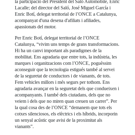
la participació del President del Saló Automobile, Enric
Lacalle; del director del Saló, José Miguel García i
Enric Botí, delegat territorial de l’ONCE a Catalunya,
acompanyat d'una desena d'afiliats i afiliades,
apassionats del motor.
Per Enric Botí, delegat territorial de l’ONCE
Catalunya, “vivim uns temps de grans transformacions.
Hi ha un canvi important als paradigmes de la
mobilitat. Ens agradaria que entre tots, la indústria, les
marques i organitzacions com l’ONCE, poguèssim
aconseguir que la tecnologia estigués també al servei
de la seguretat de conductors i de vianants, de tots.
Fem vehicles millors i més segurs per tothom. Ens
agradaria avançar en la seguretat dels que condueixen i
acompanyants. I també dels ciutadans, dels que no
veiem i dels que no miren quan creuen un carrer”. Per
la qual cosa des de l’ONCE “demanem que tots els
cotxes silenciosos, els elèctrics i els híbrids, incorporin
un senyal acústic que avisi de la proximitat als
vianants”.