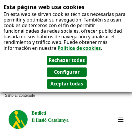
Esta página web usa cookies
En esta web se sirven cookies técnicas necesarias para
permitir y optimizar su navegación. También se usan
cookies de terceros con el fin de permitir
funcionalidades de redes sociales, ofrecer publicidad
basada en sus hábitos de navegación y analizar el
rendimiento y tráfico web. Puede obtener más
información en nuestra
Política de cookies
.
Salto al contenido
Butlletí
Il Ilusió Catalunya
Most