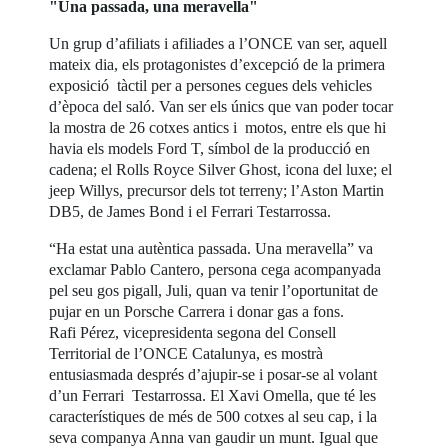
"Una passada, una meravella"
Un grup d’afiliats i afiliades a l’ONCE van ser, aquell
mateix dia, els protagonistes d’excepció de la primera
exposició tàctil per a persones cegues dels vehicles
d’època del saló. Van ser els únics que van poder tocar
la mostra de 26 cotxes antics i motos, entre els que hi
havia els models Ford T, símbol de la producció en
cadena; el Rolls Royce Silver Ghost, icona del luxe; el
jeep Willys, precursor dels tot terreny; l’Aston Martin
DB5, de James Bond i el Ferrari Testarrossa.
“Ha estat una autèntica passada. Una meravella” va
exclamar Pablo Cantero, persona cega acompanyada
pel seu gos pigall, Juli, quan va tenir l’oportunitat de
pujar en un Porsche Carrera i donar gas a fons.
Rafi Pérez, vicepresidenta segona del Consell
Territorial de l’ONCE Catalunya, es mostrà
entusiasmada després d’ajupir-se i posar-se al volant
d’un Ferrari Testarrossa. El Xavi Omella, que té les
característiques de més de 500 cotxes al seu cap, i la
seva companya Anna van gaudir un munt. Igual que