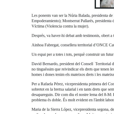
Les ponents van ser la Núria Balada, presidenta de 
Empoderamiento); Montserrat Pallarés, presidenta
Víctima (Violencia contra la mujer).
Després, va haver-hi debat amb testimonis, obert a t
Ainhoa Fabregat, consellera territorial d’ONCE Catalu
Un espai per a totes i tots, perquè construir un futur 
David Bernardo, president del Consell Territorial 
no tinguéssim que reivindicar els drets que tenen les
homes i dones tenim els mateixos drets i les mateixe
Per a Rafaela Pérez, vicepresidenta primera del Co
sobretot en la bretxa salarial i en tants drets que 
desapareguin. Dir com diu el nostre lema del 8-M: El
problema és doble. És molt evident en l'àmbit laboral 
Maria de la Sierra López, vicepresidenta segona, de