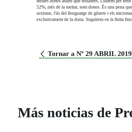
moltes dones abans que nosaltres. Lluitem per tenir
52%, més de la meitat, som dones. És una pena que a 
sexisme, l'ús del llenguatge de gènere i els microma
exclusivament de la dona. Seguirem en la lluita fin
Tornar a Nº 29 ABRIL 2019
Más noticias de Pr