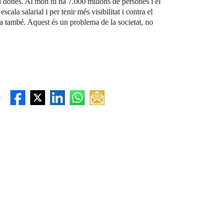
i dones. Al món hi ha 7.000 milions de persones i el
la salarial i per tenir més visibilitat i contra el
dia també. Aquest és un problema de la societat, no
: