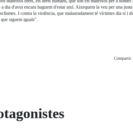
 els mateixos drets, els drets humans, que són els mateixos per a homes 
dia d'avui encara haguem d'estar així. Aixequem la veu per una justa esca
sclismes. I contra la violència, que malauradament té víctimes dia sí i 
s que siguem iguals".
Compartir 
otagonistes