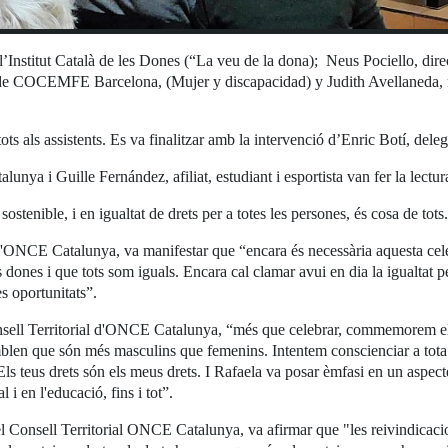
l’Institut Català de les Dones (“La veu de la dona); Neus Pociello, dir
 de COCEMFE Barcelona, (Mujer y discapacidad) y Judith Avellaneda, 
ots als assistents. Es va finalitzar amb la intervenció d’Enric Botí, del
nya i Guille Fernández, afiliat, estudiant i esportista van fer la lectura
sostenible, i en igualtat de drets per a totes les persones, és cosa de tots.
d'ONCE Catalunya, va manifestar que “encara és necessària aquesta celeb
 dones i que tots som iguals. Encara cal clamar avui en dia la igualtat pe
s oportunitats”.
nsell Territorial d'ONCE Catalunya, “més que celebrar, commemorem el D
semblen que són més masculins que femenins. Intentem conscienciar a tota
s teus drets són els meus drets. I Rafaela va posar èmfasi en un aspecte
i en l'educació, fins i tot”.
l Consell Territorial ONCE Catalunya, va afirmar que "les reivindicacio