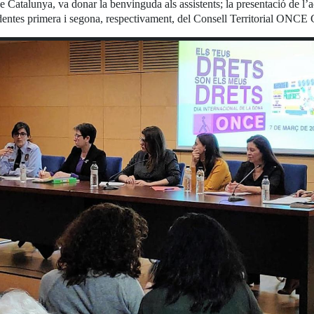
 Catalunya, va donar la benvinguda als assistents; la presentació de l’ac
identes primera i segona, respectivament, del Consell Territorial ONCE 