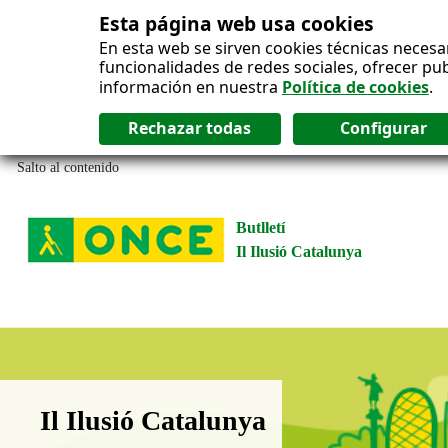
Esta página web usa cookies
En esta web se sirven cookies técnicas necesa
funcionalidades de redes sociales, ofrecer pu
información en nuestra
Política de cookies
.
Salto al contenido
Butlletí
Il Ilusió Catalunya
Boletín Il·lusió Catalunya
Il Ilusió Catalunya