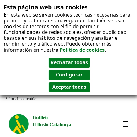
Esta página web usa cookies
En esta web se sirven cookies técnicas necesarias para
permitir y optimizar su navegación. También se usan
cookies de terceros con el fin de permitir
funcionalidades de redes sociales, ofrecer publicidad
basada en sus hábitos de navegación y analizar el
rendimiento y tráfico web. Puede obtener más
información en nuestra
Política de cookies
.
Salto al contenido
Butlletí
Il Ilusió Catalunya
Most