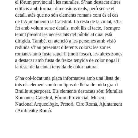
el fòrum provincial i les muralles. S’han destacat altres
edificis amb forma i dimensions reals, però sense el
detall, atès que no són elements romans com és el cas
de l’Ajuntament i la Catedral. La resta de la ciutat, s’ha
fet amb volum sense detalls, molt llis al tacte, i sempre
tenint present les necessitats del públic al qual està
dirigida. També, en atenció a les persones amb visió
reduïda s’han presentat diferents colors: les zones
romanes amb fusta sapel·li (molt fosca), les altres zones
a destacar amb fusta de freixe tenyida de color nogal i
la resta de la ciutat tenyida de color natural.
S’ha col•locat una placa informativa amb una llista de
tots els elements amb un tipus de lletra de mida gran i
Braille superposat. Els elements destacats són: Muralles
Romanes, Catedral, Fòrum Provincial, Museu
Nacional Arqueològic, Pretori, Circ Romà, Ajuntament
i Amfiteatre Romà.