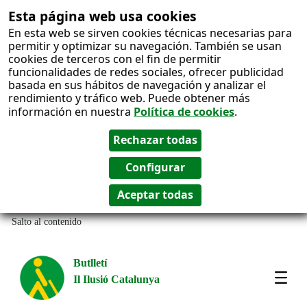
Esta página web usa cookies
En esta web se sirven cookies técnicas necesarias para
permitir y optimizar su navegación. También se usan
cookies de terceros con el fin de permitir
funcionalidades de redes sociales, ofrecer publicidad
basada en sus hábitos de navegación y analizar el
rendimiento y tráfico web. Puede obtener más
información en nuestra
Política de cookies
.
Salto al contenido
Butlletí
Il Ilusió Catalunya
Most