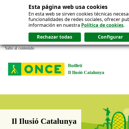
Esta página web usa cookies
En esta web se sirven cookies técnicas necesa
funcionalidades de redes sociales, ofrecer pu
información en nuestra
Política de cookies
.
Salto al contenido
Butlletí
Il Ilusió Catalunya
Boletín Il·lusió Catalunya
Il Ilusió Catalunya