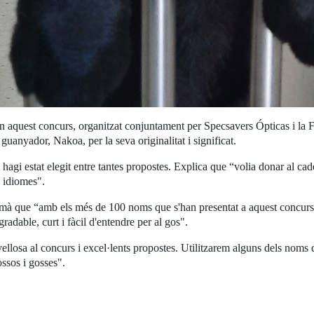
ar en aquest concurs, organitzat conjuntament per Specsavers Ópticas i
uanyador, Nakoa, per la seva originalitat i significat.
agi estat elegit entre tantes propostes. Explica que “volia donar al cade
s idiomes".
à que “amb els més de 100 noms que s'han presentat a aquest concurs ha
radable, curt i fàcil d'entendre per al gos".
llosa al concurs i excel·lents propostes. Utilitzarem alguns dels noms
ssos i gosses".