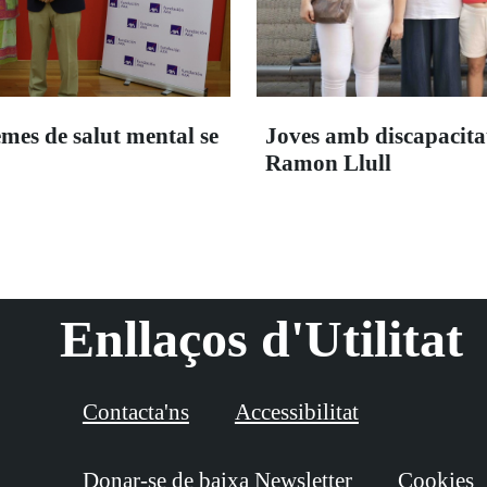
emes de salut mental se
Joves amb discapacitat 
Ramon Llull
Enllaços d'Utilitat
Contacta'ns
Accessibilitat
Donar-se de baixa Newsletter
Cookies