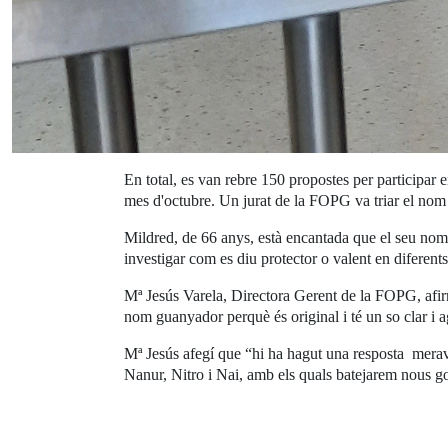
En total, es van rebre 150 propostes per particip
mes d'octubre. Un jurat de la FOPG va triar el nom g
Mildred, de 66 anys, està encantada que el seu nom h
investigar com es diu protector o valent en diferent
Mª Jesús Varela, Directora Gerent de la FOPG, afirm
nom guanyador perquè és original i té un so clar i ag
Mª Jesús afegí que “hi ha hagut una resposta merave
Nanur, Nitro i Nai, amb els quals batejarem nous go