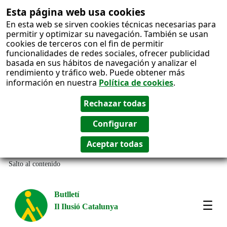
Esta página web usa cookies
En esta web se sirven cookies técnicas necesarias para
permitir y optimizar su navegación. También se usan
cookies de terceros con el fin de permitir
funcionalidades de redes sociales, ofrecer publicidad
basada en sus hábitos de navegación y analizar el
rendimiento y tráfico web. Puede obtener más
información en nuestra
Política de cookies
.
Salto al contenido
Butlletí
Il Ilusió Catalunya
Most