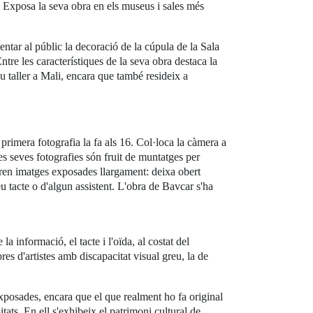
. Exposa la seva obra en els museus i sales més
ntar al públic la decoració de la cúpula de la Sala
re les característiques de la seva obra destaca la
seu taller a Mali, encara que també resideix a
rimera fotografia la fa als 16. Col·loca la càmera a
 les seves fotografies són fruit de muntatges per
tren imatges exposades llargament: deixa obert
eu tacte o d'algun assistent. L'obra de Bavcar s'ha
a informació, el tacte i l'oïda, al costat del
res d'artistes amb discapacitat visual greu, la de
xposades, encara que el que realment ho fa original
tats. En ell s'exhibeix el patrimoni cultural de