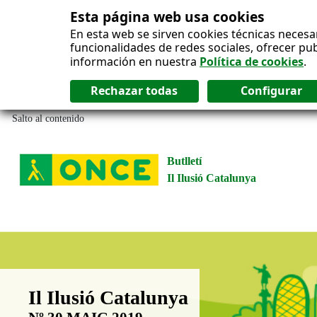
Esta página web usa cookies
En esta web se sirven cookies técnicas necesa
funcionalidades de redes sociales, ofrecer pu
información en nuestra
Política de cookies
.
Salto al contenido
Butlletí
Il Ilusió Catalunya
Boletín Il·lusió Catalunya
Il Ilusió Catalunya