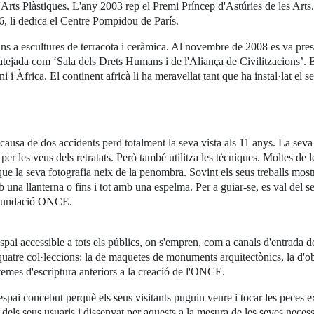
Arts Plàstiques. L'any 2003 rep el Premi Príncep d'Astúries de les Arts
6, li dedica el Centre Pompidou de París.
ns a escultures de terracota i ceràmica. Al novembre de 2008 es va prese
jada com ‘Sala dels Drets Humans i de l'Aliança de Civilitzacions’. Ent
i i Àfrica. El continent africà li ha meravellat tant que ha instal·lat el 
usa de dos accidents perd totalment la seva vista als 11 anys. La seva p
e per les veus dels retratats. Però també utilitza les tècniques. Moltes de
que la seva fotografia neix de la penombra. Sovint els seus treballs mos
b una llanterna o fins i tot amb una espelma. Per a guiar-se, es val del s
 Fundació ONCE.
pai accessible a tots els públics, on s'empren, com a canals d'entrada de l
 quatre col·leccions: la de maquetes de monuments arquitectònics, la d'ob
 sistemes d'escriptura anteriors a la creació de l'ONCE.
spai concebut perquè els seus visitants puguin veure i tocar les peces e
 dels seus usuaris i dissenyat per aquests a la mesura de les seves necessi