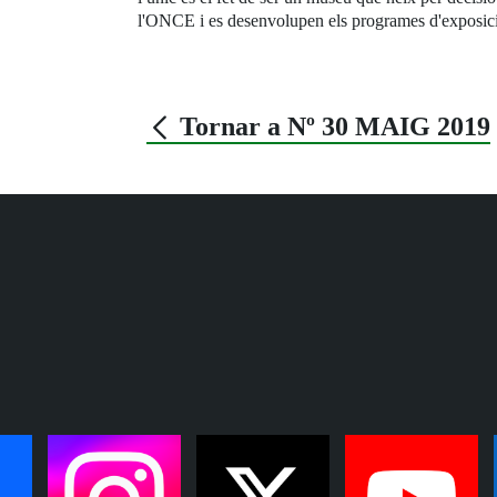
l'ONCE i es desenvolupen els programes d'exposicions
Tornar a Nº 30 MAIG 2019