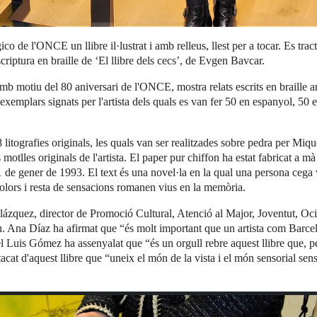
co de l'ONCE un llibre il·lustrat i amb relleus, llest per a tocar. Es tr
scriptura en braille de ‘El llibre dels cecs’, de Evgen Bavcar.
mb motiu del 80 aniversari de l'ONCE, mostra relats escrits en braille a
 exemplars signats per l'artista dels quals es van fer 50 en espanyol, 50
48 litografies originals, les quals van ser realitzades sobre pedra per Miq
motlles originals de l'artista. El paper pur chiffon ha estat fabricat a
1 de gener de 1993. El text és una novel·la en la qual una persona cega v
 colors i resta de sensacions romanen vius en la memòria.
Blázquez, director de Promoció Cultural, Atenció al Major, Joventut, O
. Ana Díaz ha afirmat que “és molt important que un artista com Barcel
el Luis Gómez ha assenyalat que “és un orgull rebre aquest llibre que, 
at d'aquest llibre que “uneix el món de la vista i el món sensorial sense