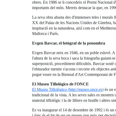
obres. En 1986 se li concedeix el Premi Nacional d'
importants del món. Mereix destacar la que, en 199
La seva obra abasta des d'immenses teles i murals fi
XX del Palau de les Nacions Unides de Ginebra, bate
inspiració en la naturalesa, així com en el Mediterran
Mallorca i París.
Evgen Bavcar, el fotògraf de la penombra
Evgen Bavcar neix en 1946, en un poble eslovè. A ca
l'altura de la seva boca i saca la fotografia guiant-s
superposició, procediment dificultós. Bavcar sosté 
l'obturador mentre s'acosta i recorre els objectes am
pogut veure en la Biennal d'Art Contemporani de
El Museu Tiflológico de l'ONCE
El Museu Tiflológico (http://museo.once.es)
és un es
tradicional de la vista. A les seves sales es mostren
material tiflológic i la de llibres en braille i altres
Es va inaugurar el 14 de desembre de 1992 i és un e
i únic és el fet de ser un museu que neix per decisió