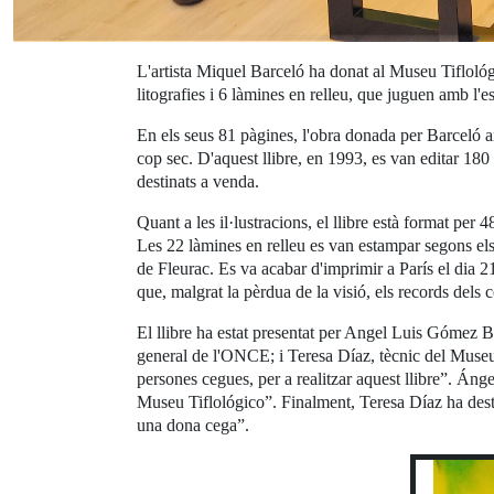
L'artista Miquel Barceló ha donat al Museu Tiflológi
litografies i 6 làmines en relleu, que juguen amb l'e
En els seus 81 pàgines, l'obra donada per Barceló a
cop sec. D'aquest llibre, en 1993, es van editar 180
destinats a venda.
Quant a les il·lustracions, el llibre està format per 
Les 22 làmines en relleu es van estampar segons els 
de Fleurac. Es va acabar d'imprimir a París el dia 2
que, malgrat la pèrdua de la visió, els records dels
El llibre ha estat presentat per Angel Luis Gómez 
general de l'ONCE; i Teresa Díaz, tècnic del Museu
persones cegues, per a realitzar aquest llibre”. Áng
Museu Tiflológico”. Finalment, Teresa Díaz ha destac
una dona cega”.