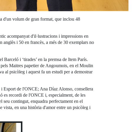
acta d'un volum de gran format, que inclou 48
ntic acompanyat d'il·lustracions i impressions en
 en anglès i 50 en francès, a més de 30 exemplars no
uel Barceló i ‘tirades’ en la premsa de Item París.
 mà pels Maitres papetier de Angoumois, en el Moulin
a al psicòleg i aquest fa un estudi per a demostrar
ci i Esport de l'ONCE; Ana Díaz Alonso, consellera
ó es recordi de l'ONCE i, especialment, de les
pel seu contingut, enquadra perfectament en el
 vista, en una història d'amor entre un psicòleg i