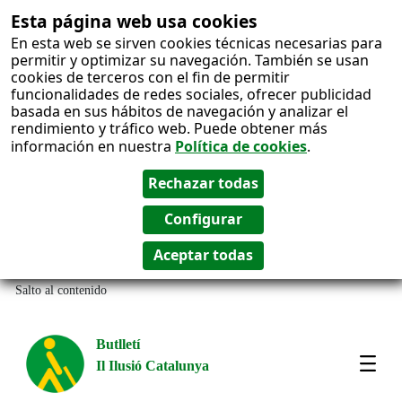
Esta página web usa cookies
En esta web se sirven cookies técnicas necesarias para
permitir y optimizar su navegación. También se usan
cookies de terceros con el fin de permitir
funcionalidades de redes sociales, ofrecer publicidad
basada en sus hábitos de navegación y analizar el
rendimiento y tráfico web. Puede obtener más
información en nuestra
Política de cookies
.
Salto al contenido
Butlletí
Il Ilusió Catalunya
Most