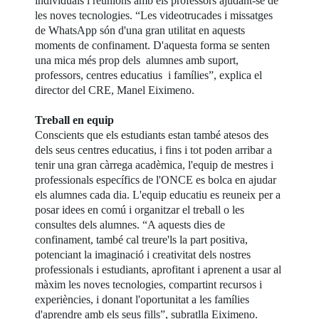
individuals i reunions amb els professors ajudant-se de
les noves tecnologies. “Les videotrucades i missatges
de WhatsApp són d'una gran utilitat en aquests
moments de confinament. D'aquesta forma se senten
una mica més prop dels alumnes amb suport,
professors, centres educatius i famílies”, explica el
director del CRE, Manel Eiximeno.
Treball en equip
Conscients que els estudiants estan també atesos des
dels seus centres educatius, i fins i tot poden arribar a
tenir una gran càrrega acadèmica, l'equip de mestres i
professionals específics de l'ONCE es bolca en ajudar
els alumnes cada dia. L'equip educatiu es reuneix per a
posar idees en comú i organitzar el treball o les
consultes dels alumnes. “A aquests dies de
confinament, també cal treure'ls la part positiva,
potenciant la imaginació i creativitat dels nostres
professionals i estudiants, aprofitant i aprenent a usar al
màxim les noves tecnologies, compartint recursos i
experiències, i donant l'oportunitat a les famílies
d'aprendre amb els seus fills”, subratlla Eiximeno.