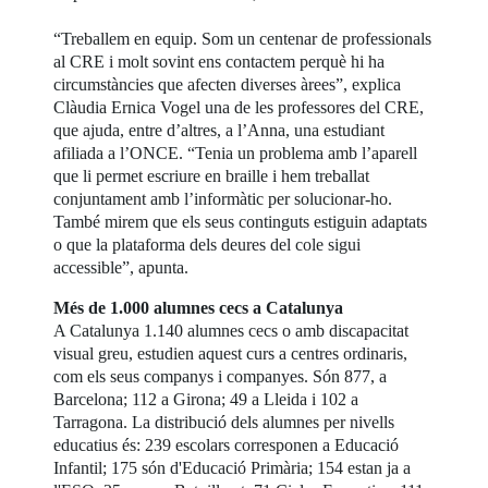
“Treballem en equip. Som un centenar de professionals
al CRE i molt sovint ens contactem perquè hi ha
circumstàncies que afecten diverses àrees”, explica
Clàudia Ernica Vogel una de les professores del CRE,
que ajuda, entre d’altres, a l’Anna, una estudiant
afiliada a l’ONCE. “Tenia un problema amb l’aparell
que li permet escriure en braille i hem treballat
conjuntament amb l’informàtic per solucionar-ho.
També mirem que els seus continguts estiguin adaptats
o que la plataforma dels deures del cole sigui
accessible”, apunta.
Més de 1.000 alumnes cecs a Catalunya
A Catalunya 1.140 alumnes cecs o amb discapacitat
visual greu, estudien aquest curs a centres ordinaris,
com els seus companys i companyes. Són 877, a
Barcelona; 112 a Girona; 49 a Lleida i 102 a
Tarragona. La distribució dels alumnes per nivells
educatius és: 239 escolars corresponen a Educació
Infantil; 175 són d'Educació Primària; 154 estan ja a