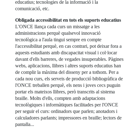
educatius; tecnologies de la informació i la
comunicació, etc.
Obligada accessibilitat en tots els suports educatius
L'ONCE llança cada curs un missatge a les
administracions perquè qualsevol innovació
tecnològica a l'aula tingui sempre en compte
l'accessibilitat perquè, en cas contrari, pot deixar fora a
aquests estudiants amb discapacitat visual i col·locar
davant d'ells barreres, de vegades insuperables. Pàgines
webs, aplicacions, llibres i altres suports educatius han
de complir la màxima del disseny per a tothom. Per a
cada nou curs, els serveis de producció bibliogràfica de
l'ONCE treballen perquè, els nens i joves cecs puguin
portar els mateixos llibres, però transcrits al sistema
braille. Molts d'ells, compten amb adaptacions
tecnològiques i informàtiques facilitades per l'ONCE
per seguir el curs: ordinadors que parlen; anotadors i
calculadores parlants; impressores en braille; lectors de
pantalla...