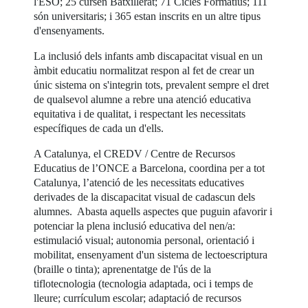
l'ESO; 25 cursen Batxillerat; 71 Cicles Formatius; 111
són universitaris; i 365 estan inscrits en un altre tipus
d'ensenyaments.
La inclusió dels infants amb discapacitat visual en un
àmbit educatiu normalitzat respon al fet de crear un
únic sistema on s'integrin tots, prevalent sempre el dret
de qualsevol alumne a rebre una atenció educativa
equitativa i de qualitat, i respectant les necessitats
específiques de cada un d'ells.
A Catalunya, el CREDV / Centre de Recursos
Educatius de l’ONCE a Barcelona, coordina per a tot
Catalunya, l’atenció de les necessitats educatives
derivades de la discapacitat visual de cadascun dels
alumnes. Abasta aquells aspectes que puguin afavorir i
potenciar la plena inclusió educativa del nen/a:
estimulació visual; autonomia personal, orientació i
mobilitat, ensenyament d'un sistema de lectoescriptura
(braille o tinta); aprenentatge de l'ús de la
tiflotecnologia (tecnologia adaptada, oci i temps de
lleure; currículum escolar; adaptació de recursos