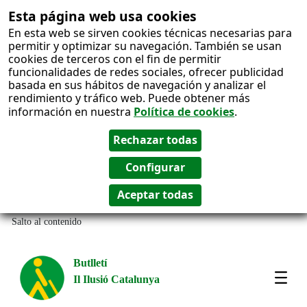
Esta página web usa cookies
En esta web se sirven cookies técnicas necesarias para
permitir y optimizar su navegación. También se usan
cookies de terceros con el fin de permitir
funcionalidades de redes sociales, ofrecer publicidad
basada en sus hábitos de navegación y analizar el
rendimiento y tráfico web. Puede obtener más
información en nuestra
Política de cookies
.
Salto al contenido
Butlletí
Il Ilusió Catalunya
Most