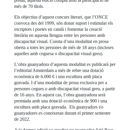
postal, aquesta edició compta amb la participació de
més de 70 títols.
Els objectius d’aquest concurs literari, que l’ONCE
convoca des del 1999, són donar suport i estimular els
escriptors i poetes en català i fomentar la creació
literària en aquesta llengua entre les persones amb
discapacitat visual. Consta d’una modalitat en prosa
oberta a totes les persones de més de 18 anys (incloses
aquelles amb ceguesa o discapacitat visual greu).
L’obra guanyadora d’aquesta modalitat es publicarà per
l’editorial Amsterdam a més de rebre una dotació
econòmica de 6.000 € i una escultura amb placa
gravada. I d’una modalitat de prosa exclusiva per a
persones cegues o amb discapacitat visual greu, a partir
de 16 anys. En aquest cas, l’obra guanyadora serà
premiada amb una dotació econòmica de 900 i una
escultura amb placa gravada. Els guanyadors i/o
guanyadores es coneixeran durant el primer semestre
de 2022.
A la darrera edició va resultar-ne guanyador Arià Paco