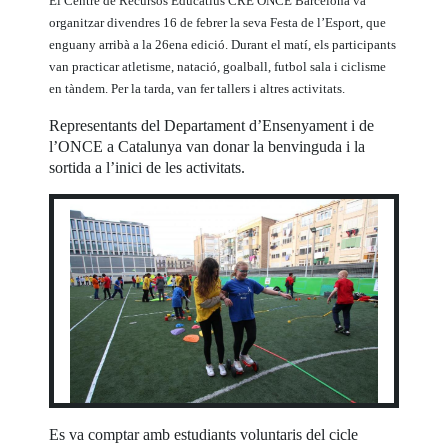
El Centre de Recursos Educatius CRE ONCE Barcelona va
organitzar divendres 16 de febrer la seva Festa de l’Esport, que
enguany arribà a la 26ena edició. Durant el matí, els participants
van practicar atletisme, natació, goalball, futbol sala i ciclisme
en tàndem. Per la tarda, van fer tallers i altres activitats.
Representants del Departament d’Ensenyament i de
l’ONCE a Catalunya van donar la benvinguda i la
sortida a l’inici de les activitats.
Es va comptar amb estudiants voluntaris del cicle