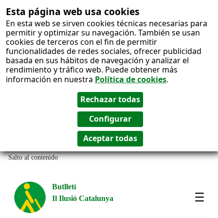
Esta página web usa cookies
En esta web se sirven cookies técnicas necesarias para
permitir y optimizar su navegación. También se usan
cookies de terceros con el fin de permitir
funcionalidades de redes sociales, ofrecer publicidad
basada en sus hábitos de navegación y analizar el
rendimiento y tráfico web. Puede obtener más
información en nuestra
Política de cookies
.
Salto al contenido
Butlletí
Il Ilusió Catalunya
Most