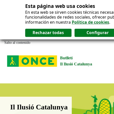
Esta página web usa cookies
En esta web se sirven cookies técnicas necesa
funcionalidades de redes sociales, ofrecer pu
información en nuestra
Política de cookies
.
Salto al contenido
Butlletí
Il Ilusió Catalunya
Boletín Il·lusió Catalunya
Il Ilusió Catalunya