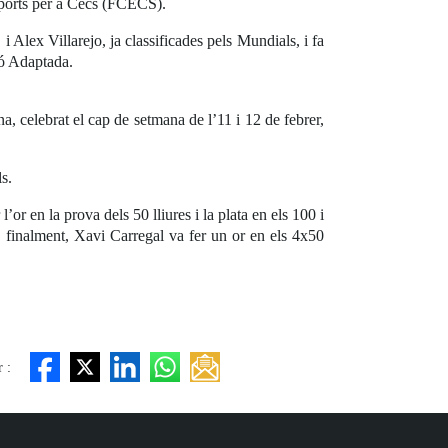
sports per a Cecs (FCECS).
ex Villarejo, ja classificades pels Mundials, i fa
ió Adaptada.
celebrat el cap de setmana de l’11 i 12 de febrer,
s.
or en la prova dels 50 lliures i la plata en els 100 i
I, finalment, Xavi Carregal va fer un or en els 4x50
 :