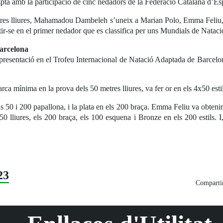
ptà amb la participació de cinc nedadors de la Federació Catalana d’E
es lliures, Mahamadou Dambeleh s’uneix a Marian Polo, Emma Feliu, i Al
rtir-se en el primer nedador que es classifica per uns Mundials de Natac
arcelona
sentació en el Trofeu Internacional de Natació Adaptada de Barcelona, 
mínima en la prova dels 50 metres lliures, va fer or en els 4x50 estil
s 50 i 200 papallona, i la plata en els 200 braça. Emma Feliu va obtenir l’
x50 lliures, els 200 braça, els 100 esquena i Bronze en els 200 estils. 
23
Compartir