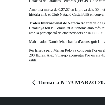
Catalana de Paralítics Cerebrals (FECPC), que com
Amb una marca de 0:27:67 en la prova dels 50 metr
història amb el Club Natació Castellfollit en conve
Trofeu Internacional de Natació Adaptada de B
Catalunya fou la Comunitat Autònoma amb més repre
amb la participació de cinc nedadors de la FCECS.
Mahamadou Dambeleh, a banda d’aconseguir la marca 
Per la seva part, Marian Polo va conquerir l’or en el
200 lliures. Alex Villarejo aconseguí l’or en els 4
estils.
Tornar a Nº 73 MARZO 20