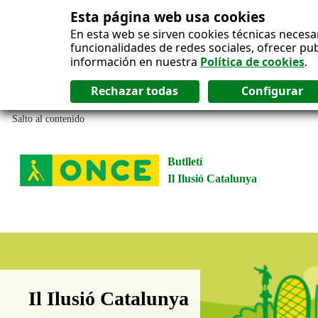
Esta página web usa cookies
En esta web se sirven cookies técnicas necesa
funcionalidades de redes sociales, ofrecer pu
información en nuestra
Política de cookies
.
Salto al contenido
Butlletí
Il Ilusió Catalunya
Boletín Il·lusió Catalunya
Il Ilusió Catalunya