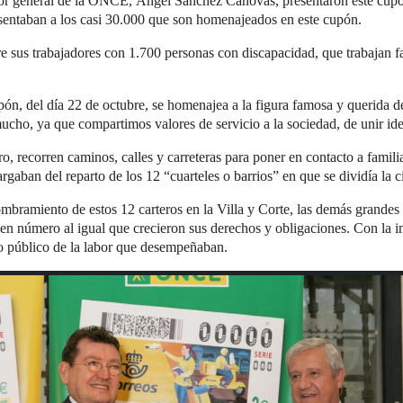
ector general de la ONCE, Ángel Sánchez Cánovas, presentaron este cup
sentaban a los casi 30.000 que son homenajeados en este cupón.
e sus trabajadores con 1.700 personas con discapacidad, que trabajan fa
, del día 22 de octubre, se homenajea a la figura famosa y querida de
o, ya que compartimos valores de servicio a la sociedad, de unir ide
o, recorren caminos, calles y carreteras para poner en contacto a famili
rgaban del reparto de los 12 “cuarteles o barrios” en que se dividía la 
ombramiento de estos 12 carteros en la Villa y Corte, las demás grandes
o en número al igual que crecieron sus derechos y obligaciones. Con la i
io público de la labor que desempeñaban.