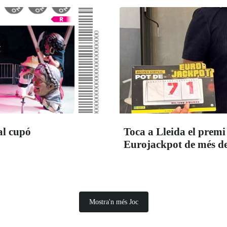
al cupó
Toca a Lleida el premi
Eurojackpot de més de
Mostra'n més Joc