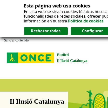
Esta página web usa cookies
En esta web se sirven cookies técnicas necesa
funcionalidades de redes sociales, ofrecer pu
información en nuestra
Política de cookies
.
Salto al contenido
Butlletí
Il Ilusió Catalunya
Boletín Il·lusió Catalunya
Il Ilusió Catalunya