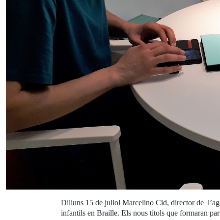
Dilluns 15 de juliol Marcelino Cid, director de l’a
infantils en Braille. Els nous títols que formaran pa