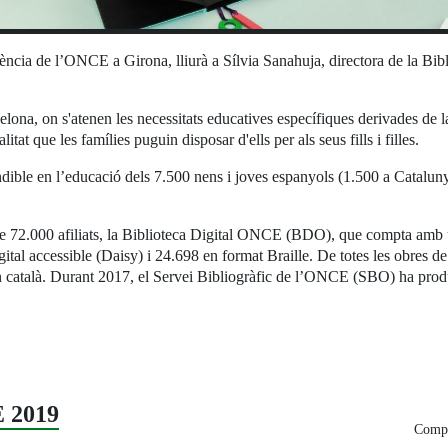
gència de l’ONCE a Girona, lliurà a Sílvia Sanahuja, directora de la Bi
a, on s'atenen les necessitats educatives específiques derivades de la
itat que les famílies puguin disposar d'ells per als seus fills i filles.
indible en l’educació dels 7.500 nens i joves espanyols (1.500 a Catalun
de 72.000 afiliats, la Biblioteca Digital ONCE (BDO), que compta amb u
ital accessible (Daisy) i 24.698 en format Braille. De totes les obres d
n català. Durant 2017, el Servei Bibliogràfic de l’ONCE (SBO) ha produï
 2019
Compa