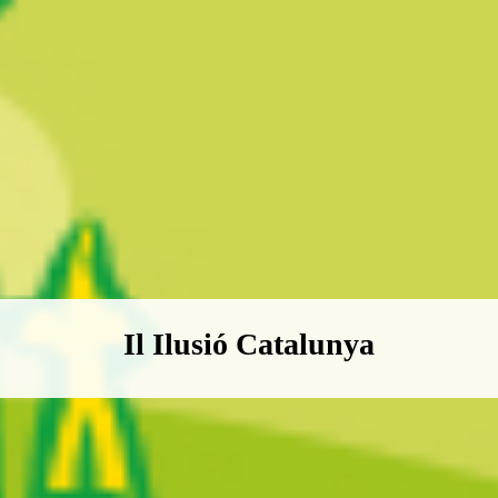
Boletín Il·lusió Catalunya
Il Ilusió Catalunya