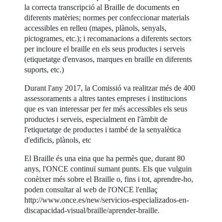
la correcta transcripció al Braille de documents en
diferents matèries; normes per confeccionar materials
accessibles en relleu (mapes, plànols, senyals,
pictogrames, etc.); i recomanacions a diferents sectors
per incloure el braille en els seus productes i serveis
(etiquetatge d'envasos, marques en braille en diferents
suports, etc.)
Durant l'any 2017, la Comissió va realitzar més de 400
assessoraments a altres tantes empreses i institucions
que es van interessar per fer més accessibles els seus
productes i serveis, especialment en l'àmbit de
l'etiquetatge de productes i també de la senyalètica
d'edificis, plànols, etc
El Braille és una eina que ha permès que, durant 80
anys, l'ONCE continuï sumant punts. Els que vulguin
conèixer més sobre el Braille o, fins i tot, aprendre-ho,
poden consultar al web de l'ONCE l'enllaç
http://www.once.es/new/servicios-especializados-en-
discapacidad-visual/braille/aprender-braille.