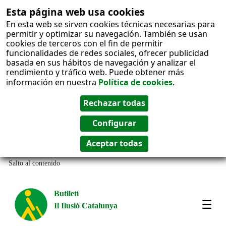
Esta página web usa cookies
En esta web se sirven cookies técnicas necesarias para
permitir y optimizar su navegación. También se usan
cookies de terceros con el fin de permitir
funcionalidades de redes sociales, ofrecer publicidad
basada en sus hábitos de navegación y analizar el
rendimiento y tráfico web. Puede obtener más
información en nuestra
Política de cookies
.
Salto al contenido
Butlletí
Il Ilusió Catalunya
Most