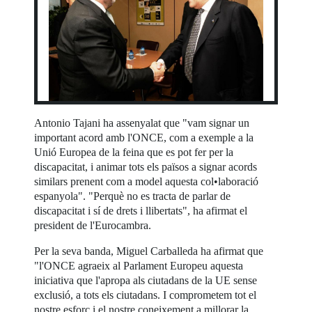
Antonio Tajani ha assenyalat que "vam signar un
important acord amb l'ONCE, com a exemple a la
Unió Europea de la feina que es pot fer per la
discapacitat, i animar tots els països a signar acords
similars prenent com a model aquesta col•laboració
espanyola". "Perquè no es tracta de parlar de
discapacitat i sí de drets i llibertats", ha afirmat el
president de l'Eurocambra.
Per la seva banda, Miguel Carballeda ha afirmat que
"l'ONCE agraeix al Parlament Europeu aquesta
iniciativa que l'apropa als ciutadans de la UE sense
exclusió, a tots els ciutadans. I comprometem tot el
nostre esforç i el nostre coneixement a millorar la