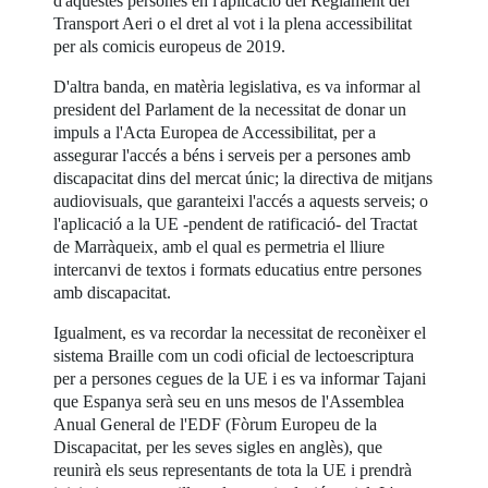
d'aquestes persones en l'aplicació del Reglament del
Transport Aeri o el dret al vot i la plena accessibilitat
per als comicis europeus de 2019.
D'altra banda, en matèria legislativa, es va informar al
president del Parlament de la necessitat de donar un
impuls a l'Acta Europea de Accessibilitat, per a
assegurar l'accés a béns i serveis per a persones amb
discapacitat dins del mercat únic; la directiva de mitjans
audiovisuals, que garanteixi l'accés a aquests serveis; o
l'aplicació a la UE -pendent de ratificació- del Tractat
de Marràqueix, amb el qual es permetria el lliure
intercanvi de textos i formats educatius entre persones
amb discapacitat.
Igualment, es va recordar la necessitat de reconèixer el
sistema Braille com un codi oficial de lectoescriptura
per a persones cegues de la UE i es va informar Tajani
que Espanya serà seu en uns mesos de l'Assemblea
Anual General de l'EDF (Fòrum Europeu de la
Discapacitat, per les seves sigles en anglès), que
reunirà els seus representants de tota la UE i prendrà