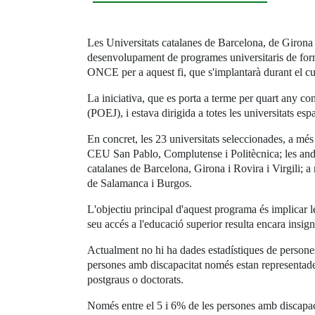
Les Universitats catalanes de Barcelona, de Girona i
desenvolupament de programes universitaris de forma
ONCE per a aquest fi, que s'implantarà durant el cu
La iniciativa, que es porta a terme per quart any 
(POEJ), i estava dirigida a totes les universitats esp
En concret, les 23 universitats seleccionades, a més
CEU San Pablo, Complutense i Politècnica; les anda
catalanes de Barcelona, Girona i Rovira i Virgili; a 
de Salamanca i Burgos.
L'objectiu principal d'aquest programa és implicar le
seu accés a l'educació superior resulta encara insign
Actualment no hi ha dades estadístiques de persones a
persones amb discapacitat només estan representades 
postgraus o doctorats.
Només entre el 5 i 6% de les persones amb discapaci