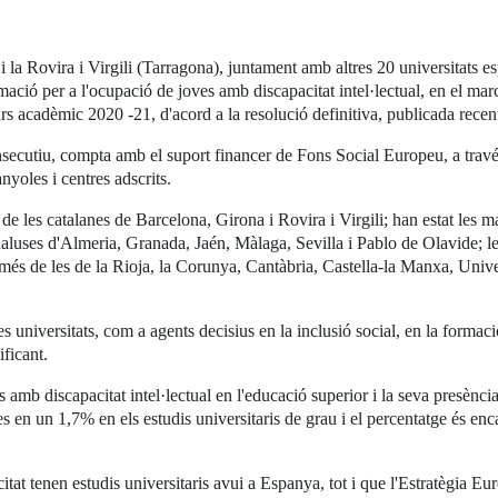
 la Rovira i Virgili (Tarragona), juntament amb altres 20 universitats es
ció per a l'ocupació de joves amb discapacitat intel·lectual, en el mar
rs acadèmic 2020 -21, d'acord a la resolució definitiva, publicada rece
consecutiu, compta amb el suport financer de Fons Social Europeu, a tra
anyoles i centres adscrits.
 de les catalanes de Barcelona, Girona i Rovira i Virgili; han estat les
luses d'Almeria, Granada, Jaén, Màlaga, Sevilla i Pablo de Olavide; l
més de les de la Rioja, la Corunya, Cantàbria, Castella-la Manxa, Univers
s universitats, com a agents decisius en la inclusió social, en la formaci
ificant.
mb discapacitat intel·lectual en l'educació superior i la seva presència es
en un 1,7% en els estudis universitaris de grau i el percentatge és enca
tat tenen estudis universitaris avui a Espanya, tot i que l'Estratègia E