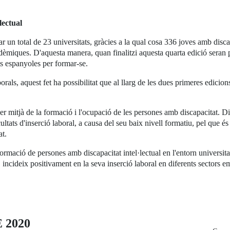
lectual
ar un total de 23 universitats, gràcies a la qual cosa 336 joves amb discap
cadèmiques. D'aquesta manera, quan finalitzi aquesta quarta edició seran
ts espanyoles per formar-se.
als, aquest fet ha possibilitat que al llarg de les dues primeres edicions
 mitjà de la formació i l'ocupació de les persones amb discapacitat. Din
ultats d'inserció laboral, a causa del seu baix nivell formatiu, pel que és
at.
ormació de persones amb discapacitat intel·lectual en l'entorn universit
 incideix positivament en la seva inserció laboral en diferents sectors 
 2020