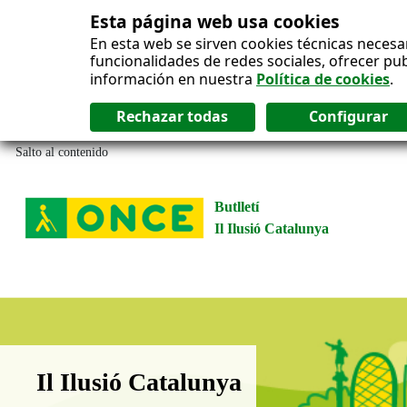
Esta página web usa cookies
En esta web se sirven cookies técnicas necesa
funcionalidades de redes sociales, ofrecer pu
información en nuestra
Política de cookies
.
Salto al contenido
Butlletí
Il Ilusió Catalunya
Boletín Il·lusió Catalunya
Il Ilusió Catalunya