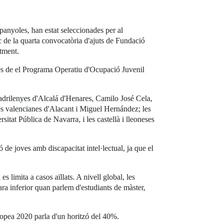
panyoles, han estat seleccionades per al
c de la quarta convocatòria d'ajuts de Fundació
ntment.
vés de el Programa Operatiu d'Ocupació Juvenil
 madrilenyes d'Alcalá d'Henares, Camilo José Cela,
es valencianes d'Alacant i Miguel Hernández; les
itat Pública de Navarra, i les castellà i lleoneses
ó de joves amb discapacitat intel·lectual, ja que el
 limita a casos aïllats. A nivell global, les
ra inferior quan parlem d'estudiants de màster,
uropea 2020 parla d'un horitzó del 40%.