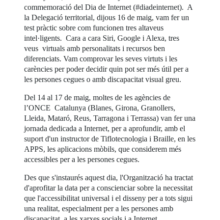
commemoració del Dia de Internet (#diadeinternet). A
la Delegació territorial, dijous 16 de maig, vam fer un
test pràctic sobre com funcionen tres altaveus
intel·ligents. Cara a cara Siri, Google i Alexa, tres
veus virtuals amb personalitats i recursos ben
diferenciats. Vam comprovar les seves virtuts i les
carències per poder decidir quin pot ser més útil per a
les persones cegues o amb discapacitat visual greu.
Del 14 al 17 de maig, moltes de les agències de
l’ONCE Catalunya (Blanes, Girona, Granollers,
Lleida, Mataró, Reus, Tarragona i Terrassa) van fer una
jornada dedicada a Internet, per a aprofundir, amb el
suport d'un instructor de Tiflotecnologia i Braille, en les
APPS, les aplicacions mòbils, que considerem més
accessibles per a les persones cegues.
Des que s'instaurés aquest dia, l'Organització ha tractat
d'aprofitar la data per a conscienciar sobre la necessitat
que l'accessibilitat universal i el disseny per a tots sigui
una realitat, especialment per a les persones amb
discapacitat, a les xarxes socials i a Internet.