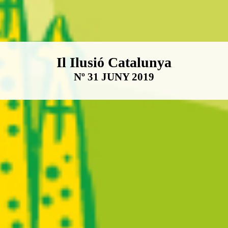
Boletín Il·lusió Catalunya
Il Ilusió Catalunya
Nº 31 JUNY 2019