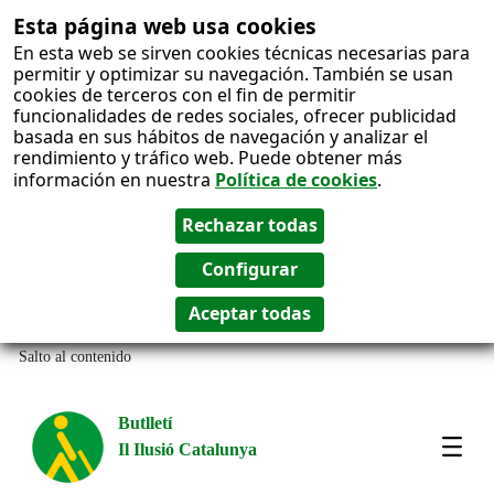
Esta página web usa cookies
En esta web se sirven cookies técnicas necesarias para
permitir y optimizar su navegación. También se usan
cookies de terceros con el fin de permitir
funcionalidades de redes sociales, ofrecer publicidad
basada en sus hábitos de navegación y analizar el
rendimiento y tráfico web. Puede obtener más
información en nuestra
Política de cookies
.
Salto al contenido
Butlletí
Il Ilusió Catalunya
Most