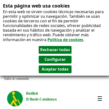
Esta página web usa cookies
En esta web se sirven cookies técnicas necesarias para
permitir y optimizar su navegación. También se usan
cookies de terceros con el fin de permitir
funcionalidades de redes sociales, ofrecer publicidad
basada en sus hábitos de navegación y analizar el
rendimiento y tráfico web. Puede obtener más
información en nuestra
Política de cookies
.
Salto al contenido
Butlletí
Il Ilusió Catalunya
Most