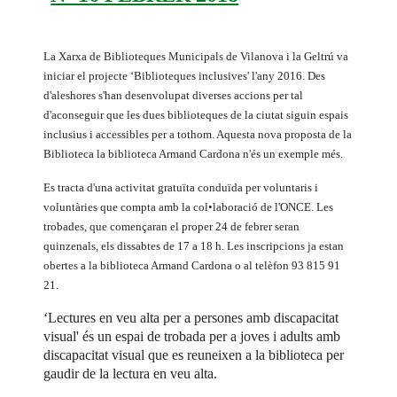
La Xarxa de Biblioteques Municipals de Vilanova i la Geltrú va
iniciar el projecte ‘Biblioteques inclusives' l'any 2016. Des
d'aleshores s'han desenvolupat diverses accions per tal
d'aconseguir que les dues biblioteques de la ciutat siguin espais
inclusius i accessibles per a tothom. Aquesta nova proposta de la
Biblioteca
la biblioteca Armand Cardona
n'és un exemple més.
Es tracta d'una activitat gratuïta conduïda per voluntaris i
voluntàries que compta amb la col•laboració de l'ONCE. Les
trobades, que començaran el proper 24 de febrer seran
quinzenals, els dissabtes de 17 a 18 h. Les inscripcions ja estan
obertes a la biblioteca Armand Cardona o al telèfon 93 815 91
21.
‘Lectures en veu alta per a persones amb discapacitat
visual' és un espai de trobada per a joves i adults amb
discapacitat visual que es reuneixen a la biblioteca per
gaudir de la lectura en veu alta.