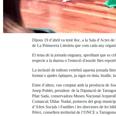
Dijous 19 d’abril va tenir lloc, a la Sala d’Actes d
de La Primavera Literària que com cada any organi
El tema de la jornada enguany, aprofitant que es ce
respecte a la duresa o l'emoció d'assolir fites espor
La inclusió de tothom vertebrà aquesta jornada liter
format o ajudes òptiques, ja sigui en tinta, braille, l
Entre d’altres, van comptar amb la presència de Jose
Josep Poblet, president de la Diputació de Tarrag
Pilar Sada, conservadora Museu Nacional Arqueològic;
Comarcal; Dídac Nadal, portaveu del grup municipa
d’Afers Socials i Famílies i les directores de les 
Pérez, consellera territorial de l’ONCE a Tarragona