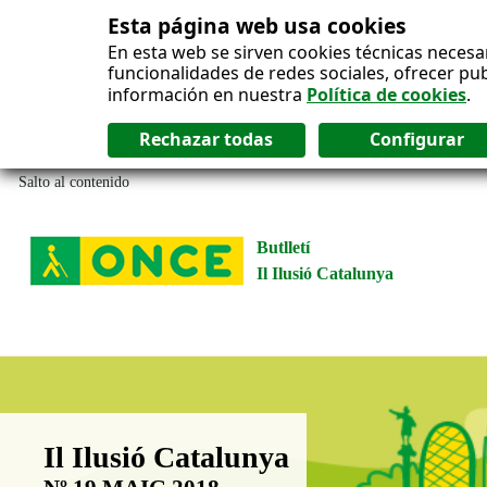
Esta página web usa cookies
En esta web se sirven cookies técnicas necesa
funcionalidades de redes sociales, ofrecer pu
información en nuestra
Política de cookies
.
Salto al contenido
Butlletí
Il Ilusió Catalunya
Boletín Il·lusió Catalunya
Il Ilusió Catalunya