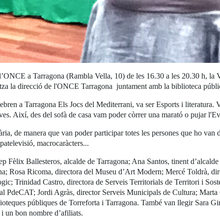
e l’ONCE a Tarragona (Rambla Vella, 10) de les 16.30 a les 20.30 h, la V
tza la direcció de l'ONCE Tarragona juntament amb la biblioteca públi
lebren a Tarragona Els Jocs del Mediterrani, va ser Esports i literatura
tives. Així, des del sofà de casa vam poder còrrer una marató o pujar l'Ev
ària, de manera que van poder participar totes les persones que ho van de
upatelevisió, macrocaràcters...
p Fèlix Ballesteros, alcalde de Tarragona; Ana Santos, tinent d’alcalde 
ona; Rosa Ricoma, directora del Museu d’Art Modern; Mercé Toldrà, dir
 Trinidad Castro, directora de Serveis Territorials de Territori i Soste
l PdeCAT; Jordi Agràs, director Serveis Municipals de Cultura; Marta
biblioteques públiques de Torreforta i Tarragona. També van llegir Sara
 i un bon nombre d’afiliats.