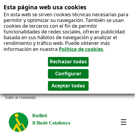
Esta página web usa cookies
En esta web se sirven cookies técnicas necesarias para
permitir y optimizar su navegación. También se usan
cookies de terceros con el fin de permitir
funcionalidades de redes sociales, ofrecer publicidad
basada en sus hábitos de navegación y analizar el
rendimiento y tráfico web. Puede obtener más
información en nuestra
Política de cookies
.
Salto al contenido
Butlletí
Il Ilusió Catalunya
Most