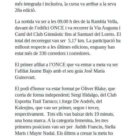
més integrada i inclusiva, la cursa va arribar a la seva
28a edició.
La sortida va ser a les 09.00 h des de la Rambla Vella,
davant de l’edifici ONCE i va recorrer la Via Augusta i
Camí del Club Gimnàstic fins al Santuari del Loreto. El
total del recorregut van ser 5,17 km. La participació ha
millorat respecte a les últimes edicions, enguany han
estat més de 330 corredors i corredores.
El primer afiliat a l’ONCE que va entrar a meta va ser
l’afiliat Jaume Bajo amb el seu guia José Maria
Guinovart.
El podi d'honor va estar format pe Oliver Blake, que
corria de forma independent; Sergi Hidalgo, del Club
Esportiu Trail Tarraco; i Jorge De Andrés, del
Kalenjins, que van ser primer, segon i tercer,
respectivament. Tots ells van baixar dels 19 minuts,
una bona marca. A la categoria femenina, les tres
primeres posicions van ser per Judith Francin, Stella
Maris i Mayte Nadal. Els últims a creuar la meta ho