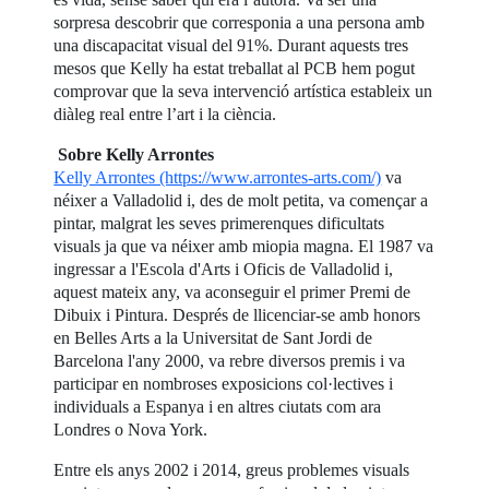
sorpresa descobrir que corresponia a una persona amb
una discapacitat visual del 91%. Durant aquests tres
mesos que Kelly ha estat treballat al PCB hem pogut
comprovar que la seva intervenció artística estableix un
diàleg real entre l’art i la ciència.
Sobre Kelly Arrontes
Kelly Arrontes (https://www.arrontes-arts.com/)
va
néixer a Valladolid i, des de molt petita, va començar a
pintar, malgrat les seves primerenques dificultats
visuals ja que va néixer amb miopia magna. El 1987 va
ingressar a l'Escola d'Arts i Oficis de Valladolid i,
aquest mateix any, va aconseguir el primer Premi de
Dibuix i Pintura. Després de llicenciar-se amb honors
en Belles Arts a la Universitat de Sant Jordi de
Barcelona l'any 2000, va rebre diversos premis i va
participar en nombroses exposicions col·lectives i
individuals a Espanya i en altres ciutats com ara
Londres o Nova York.
Entre els anys 2002 i 2014, greus problemes visuals