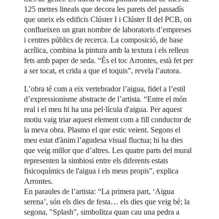
125 metres lineals que decora les parets del passadís
que uneix els edificis Clúster I i Clúster II del PCB, on
conflueixen un gran nombre de laboratoris d’empreses
i centres públics de recerca. La composició, de base
acrílica, combina la pintura amb la textura i els relleus
fets amb paper de seda. “És el toc Arrontes, està fet per
a ser tocat, et crida a que el toquis”, revela l’autora.
L’obra té com a eix vertebrador l’aigua, fidel a l’estil
d’expressionisme abstracte de l’artista. “Entre el món
real i el meu hi ha una pel·lícula d'aigua. Per aquest
motiu vaig triar aquest element com a fill conductor de
la meva obra. Plasmo el que estic veient. Segons el
meu estat d'ànim l’agudesa visual fluctua; hi ha dies
que veig millor que d’altres. Les quatre parts del mural
representen la simbiosi entre els diferents estats
fisicoquímics de l'aigua i els meus propis”, explica
Arrontes.
En paraules de l’artista: “La primera part, ‘Aigua
serena’, són els dies de festa… els dies que veig bé; la
segona, "Splash", simbolitza quan cau una pedra a