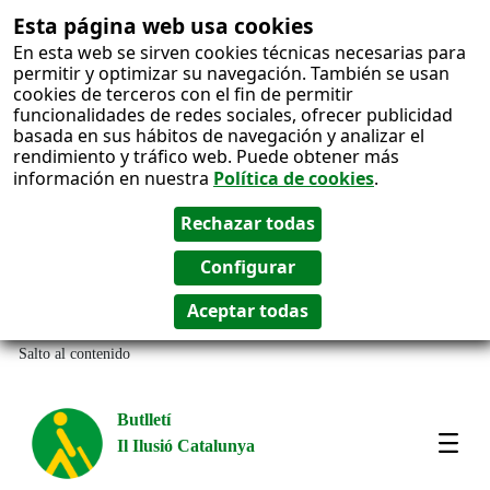
Esta página web usa cookies
En esta web se sirven cookies técnicas necesarias para
permitir y optimizar su navegación. También se usan
cookies de terceros con el fin de permitir
funcionalidades de redes sociales, ofrecer publicidad
basada en sus hábitos de navegación y analizar el
rendimiento y tráfico web. Puede obtener más
información en nuestra
Política de cookies
.
Salto al contenido
Butlletí
Il Ilusió Catalunya
Most