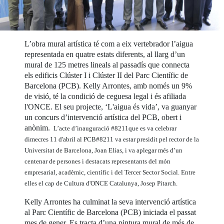
L’obra mural artística té com a eix vertebrador l’aigua
representada en quatre estats diferents, al llarg d’un
mural de 125 metres lineals al passadís que connecta
els edificis Clúster I i Clúster II del Parc Científic de
Barcelona (PCB). Kelly Arrontes, amb només un 9%
de visió, té la condició de ceguesa legal i és afiliada
l'ONCE. El seu projecte, ‘L'aigua és vida’, va guanyar
un concurs d’intervenció artística del PCB, obert i
anònim.
L’acte d’inauguració #8211que es va celebrar
dimecres 11 d'abril al PCB#8211 va estar presidit pel rector de la
Universitat de Barcelona, Joan Elias, i va aplegar més d’un
centenar de persones i destacats representants del món
empresarial, acadèmic, científic i del Tercer Sector Social. Entre
elles el cap de Cultura d'ONCE Catalunya, Josep Pitarch.
Kelly Arrontes ha culminat la seva intervenció artística
al Parc Científic de Barcelona (PCB) iniciada el passat
mes de gener. Es tracta d’una pintura mural de més de