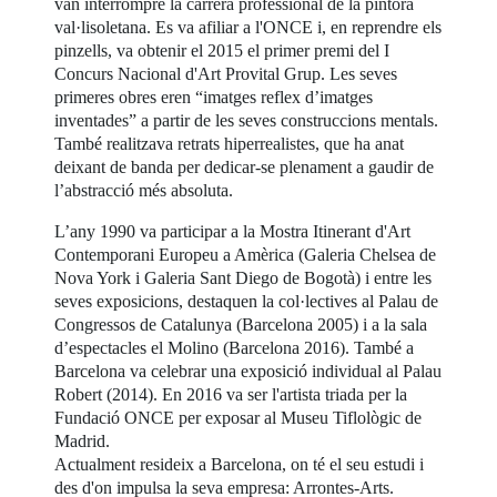
van interrompre la carrera professional de la pintora
val·lisoletana. Es va afiliar a l'ONCE i, en reprendre els
pinzells, va obtenir el 2015 el primer premi del I
Concurs Nacional d'Art Provital Grup. Les seves
primeres obres eren “imatges reflex d’imatges
inventades” a partir de les seves construccions mentals.
També realitzava retrats hiperrealistes, que ha anat
deixant de banda per dedicar-se plenament a gaudir de
l’abstracció més absoluta.
L’any 1990 va participar a la Mostra Itinerant d'Art
Contemporani Europeu a Amèrica (Galeria Chelsea de
Nova York i Galeria Sant Diego de Bogotà) i entre les
seves exposicions, destaquen la col·lectives al Palau de
Congressos de Catalunya (Barcelona 2005) i a la sala
d’espectacles el Molino (Barcelona 2016). També a
Barcelona va celebrar una exposició individual al Palau
Robert (2014). En 2016 va ser l'artista triada per la
Fundació ONCE per exposar al Museu Tiflològic de
Madrid.
Actualment resideix a Barcelona, on té el seu estudi i
des d'on impulsa la seva empresa: Arrontes-Arts.