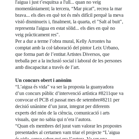
l'aigua i just t’esquitxa a l'ull... quan no veig
momentàniament; la tercera, “Mar picat”, recrea la mar
brava... els dies en què tot és més difícil perquè la meva
visió disminueix i, finalment, la quarta, el "Salt al buit",
representa l'aigua en estat sòlid... els dies en què no
veig pràcticament res".
Per a dur a terme l’obra mural, Kelly Arrontes ha
comptat amb la col·laboració del pintor Leix Urbano,
que forma part de l’entitat Artistes Diversos, que
treballa per a la inclusió social i laboral de les persones
amb discapacitat a través de l’art.
Un concurs obert i anònim
“L’aigua és vida” va ser la proposta la guanyadora
d’un concurs públic d’intervenció artística #8211que va
convocar el PCB el passat mes de setembre#8211 per
decisió unànime d’un jurat, integrat per diferents
experts del món de la ciència, comunicació i arts
visuals, que no sabia qui n’era l’autora.
“Quan els membres del jurat vam valorar les propostes
presentades al certamen vam triar el projecte “L’aigua
és vida, sense saber qui era l’autora. Va ser una