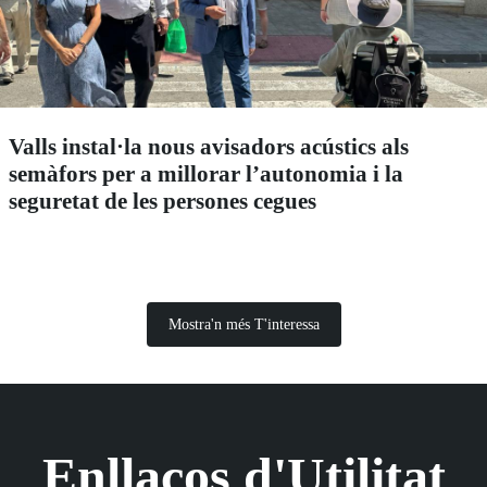
Valls instal·la nous avisadors acústics als
semàfors per a millorar l’autonomia i la
seguretat de les persones cegues
Mostra'n més T'interessa
Enllaços d'Utilitat