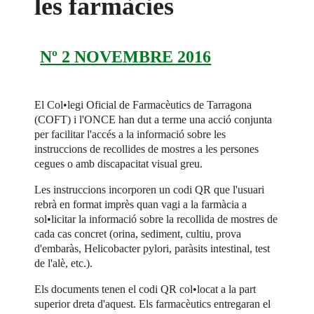
les farmàcies
Nº 2 NOVEMBRE 2016
El Col•legi Oficial de Farmacèutics de Tarragona
(COFT) i l'ONCE han dut a terme una acció conjunta
per facilitar l'accés a la informació sobre les
instruccions de recollides de mostres a les persones
cegues o amb discapacitat visual greu.
Les instruccions incorporen un codi QR que l'usuari
rebrà en format imprès quan vagi a la farmàcia a
sol•licitar la informació sobre la recollida de mostres de
cada cas concret (orina, sediment, cultiu, prova
d'embaràs, Helicobacter pylori, paràsits intestinal, test
de l'alè, etc.).
Els documents tenen el codi QR col•locat a la part
superior dreta d'aquest. Els farmacèutics entregaran el