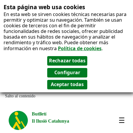
Esta página web usa cookies
En esta web se sirven cookies técnicas necesarias para
permitir y optimizar su navegación. También se usan
cookies de terceros con el fin de permitir
funcionalidades de redes sociales, ofrecer publicidad
basada en sus hábitos de navegación y analizar el
rendimiento y tráfico web. Puede obtener más
información en nuestra
Política de cookies
.
Salto al contenido
Butlletí
Il Ilusió Catalunya
Most