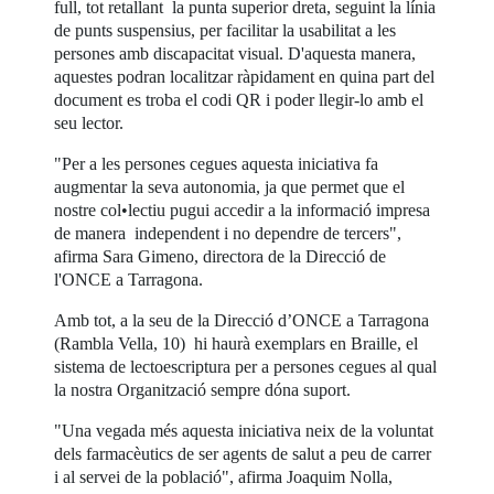
full, tot retallant la punta superior dreta, seguint la línia
de punts suspensius, per facilitar la usabilitat a les
persones amb discapacitat visual. D'aquesta manera,
aquestes podran localitzar ràpidament en quina part del
document es troba el codi QR i poder llegir-lo amb el
seu lector.
"Per a les persones cegues aquesta iniciativa fa
augmentar la seva autonomia, ja que permet que el
nostre col•lectiu pugui accedir a la informació impresa
de manera independent i no dependre de tercers",
afirma Sara Gimeno, directora de la Direcció de
l'ONCE a Tarragona.
Amb tot, a la seu de la Direcció d’ONCE a Tarragona
(Rambla Vella, 10) hi haurà exemplars en Braille, el
sistema de lectoescriptura per a persones cegues al qual
la nostra Organització sempre dóna suport.
"Una vegada més aquesta iniciativa neix de la voluntat
dels farmacèutics de ser agents de salut a peu de carrer
i al servei de la població", afirma Joaquim Nolla,