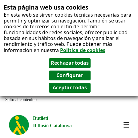
Esta página web usa cookies
En esta web se sirven cookies técnicas necesarias para
permitir y optimizar su navegación. También se usan
cookies de terceros con el fin de permitir
funcionalidades de redes sociales, ofrecer publicidad
basada en sus hábitos de navegación y analizar el
rendimiento y tráfico web. Puede obtener más
información en nuestra
Política de cookies
.
Salto al contenido
Butlletí
Il Ilusió Catalunya
Most