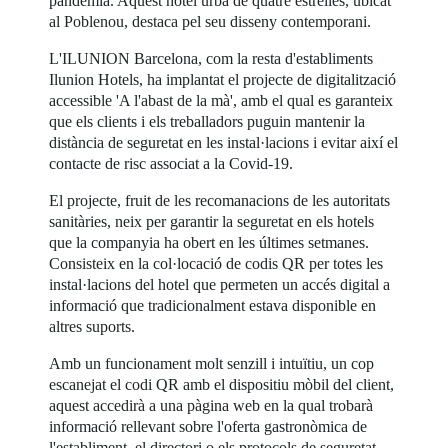
pandèmia. Aquest hotel urbà de quatre estrelles, ubicat
al Poblenou, destaca pel seu disseny contemporani.
L'ILUNION Barcelona, com la resta d'establiments
Ilunion Hotels, ha implantat el projecte de digitalització
accessible 'A l'abast de la mà', amb el qual es garanteix
que els clients i els treballadors puguin mantenir la
distància de seguretat en les instal·lacions i evitar així el
contacte de risc associat a la Covid-19.
El projecte, fruit de les recomanacions de les autoritats
sanitàries, neix per garantir la seguretat en els hotels
que la companyia ha obert en les últimes setmanes.
Consisteix en la col·locació de codis QR per totes les
instal·lacions del hotel que permeten un accés digital a
informació que tradicionalment estava disponible en
altres suports.
Amb un funcionament molt senzill i intuïtiu, un cop
escanejat el codi QR amb el dispositiu mòbil del client,
aquest accedirà a una pàgina web en la qual trobarà
informació rellevant sobre l'oferta gastronòmica de
l'establiment, el directori o els protocols de seguretat