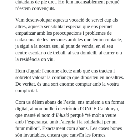
ciutadans de ple dret. Ho fem incansablement perquè
n’estem convençuts.
Vam desenvolupar aquesta vocació de servei cap als
altres, aquesta sensibilitat especial que ens permet
empatitzar amb les preocupacions i problemes de
cadascuna de les persones amb les que tenim contacte,
ja sigui a la nostra seu, al punt de venda, en el seu
centre escolar o de treball, al seu domicili, al carrer o a
la residència on viu.
Hem d'agrair l'enorme afecte amb què ens tracteu i
sobretot valorar la confiança que dipositeu en nosaltres.
De veritat, és una sort enorme comptar amb la vostra
complicitat.
Com us dèiem abans de l’estiu, ens mudem a un format
digital, al nou butlletí electrònic d’ONCE Catalunya,
que manté el nom d’
Il·lusió
perquè “té molt a veure
amb l’esperança, amb l’alegria i la solidaritat per un
futur millor”. Exactament com abans. Les coses bones
són invariables, encara que canviïn les formes.