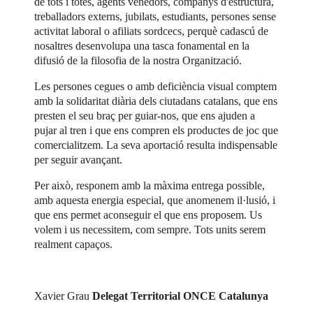
de tots i totes, agents venedors, companys d'estructura,
treballadors externs, jubilats, estudiants, persones sense
activitat laboral o afiliats sordcecs, perquè cadascú de
nosaltres desenvolupa una tasca fonamental en la
difusió de la filosofia de la nostra Organització.
Les persones cegues o amb deficiència visual comptem
amb la solidaritat diària dels ciutadans catalans, que ens
presten el seu braç per guiar-nos, que ens ajuden a
pujar al tren i que ens compren els productes de joc que
comercialitzem. La seva aportació resulta indispensable
per seguir avançant.
Per això, responem amb la màxima entrega possible,
amb aquesta energia especial, que anomenem il·lusió, i
que ens permet aconseguir el que ens proposem. Us
volem i us necessitem, com sempre. Tots units serem
realment capaços.
Xavier Grau
Delegat Territorial ONCE Catalunya