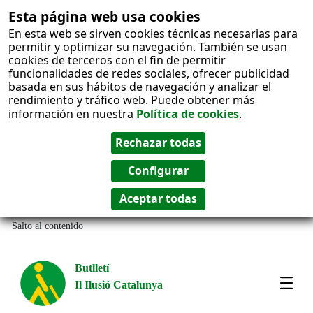
Esta página web usa cookies
En esta web se sirven cookies técnicas necesarias para
permitir y optimizar su navegación. También se usan
cookies de terceros con el fin de permitir
funcionalidades de redes sociales, ofrecer publicidad
basada en sus hábitos de navegación y analizar el
rendimiento y tráfico web. Puede obtener más
información en nuestra
Política de cookies
.
Salto al contenido
Butlletí
Il Ilusió Catalunya
Most