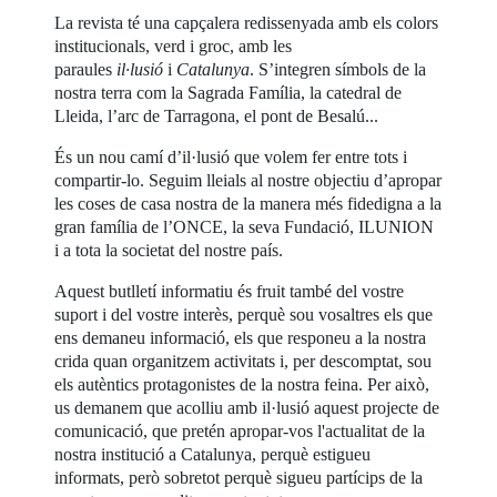
La revista té una capçalera redissenyada amb els colors
institucionals, verd i groc, amb les
paraules
il·lusió
i
Catalunya
. S’integren símbols de la
nostra terra com la Sagrada Família, la catedral de
Lleida, l’arc de Tarragona, el pont de Besalú...
És un nou camí d’il·lusió que volem fer entre tots i
compartir-lo. Seguim lleials al nostre objectiu d’apropar
les coses de casa nostra de la manera més fidedigna a la
gran família de l’ONCE, la seva Fundació, ILUNION
i a tota la societat del nostre país.
Aquest butlletí informatiu és fruit també del vostre
suport i del vostre interès, perquè sou vosaltres els que
ens demaneu informació, els que responeu a la nostra
crida quan organitzem activitats i, per descomptat, sou
els autèntics protagonistes de la nostra feina. Per això,
us demanem que acolliu amb il·lusió aquest projecte de
comunicació, que pretén apropar-vos l'actualitat de la
nostra institució a Catalunya, perquè estigueu
informats, però sobretot perquè sigueu partícips de la