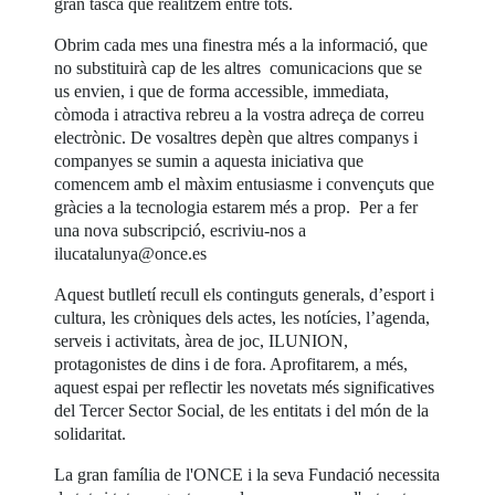
gran tasca que realitzem entre tots.
Obrim cada mes una finestra més a la informació, que
no substituirà cap de les altres comunicacions que se
us envien, i que de forma accessible, immediata,
còmoda i atractiva rebreu a la vostra adreça de correu
electrònic. De vosaltres depèn que altres companys i
companyes se sumin a aquesta iniciativa que
comencem amb el màxim entusiasme i convençuts que
gràcies a la tecnologia estarem més a prop. Per a fer
una nova subscripció, escriviu-nos a
ilucatalunya@once.es
Aquest butlletí recull els continguts generals, d’esport i
cultura, les cròniques dels actes, les notícies, l’agenda,
serveis i activitats, àrea de joc, ILUNION,
protagonistes de dins i de fora. Aprofitarem, a més,
aquest espai per reflectir les novetats més significatives
del Tercer Sector Social, de les entitats i del món de la
solidaritat.
La gran família de l'ONCE i la seva Fundació necessita