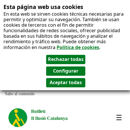
Esta página web usa cookies
En esta web se sirven cookies técnicas necesarias para
permitir y optimizar su navegación. También se usan
cookies de terceros con el fin de permitir
funcionalidades de redes sociales, ofrecer publicidad
basada en sus hábitos de navegación y analizar el
rendimiento y tráfico web. Puede obtener más
información en nuestra
Política de cookies
.
Salto al contenido
Butlletí
Il Ilusió Catalunya
Most