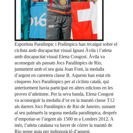
Esportista Paralímpic i Pralímpica han recaigut sobre el
ciclista amb discapacitat visual Ignasi Àvila i l’atleta
amb discapacitat visual Elena Congost. Àvila va
aconseguir als passats Jocs Paralímpics de Rio,
juntament amb el seu guia Joan Font, la medalla
d’argent en carretera classe B. Aquests han estat els
cinquens Jocs Paralímpics per al ciclista català, qui
anteriorment havia participat en altres edicions en les
proves d’atletisme. Per la seva banda, Elena Congost
va aconseguir la medalla d’or en la marató classe T12
als darrers Jocs Paralímpics de Rio de Janeiro, sumant
al seu palmarès la segona medalla paralímpica, després
d’emportar-se l’argent als 1500 m a Londres 2012. A
més, l’atleta catalana va haver de córrer la marató de
Rio sense guia per indisposició d’aquest.