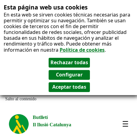
Esta página web usa cookies
En esta web se sirven cookies técnicas necesarias para
permitir y optimizar su navegación. También se usan
cookies de terceros con el fin de permitir
funcionalidades de redes sociales, ofrecer publicidad
basada en sus hábitos de navegación y analizar el
rendimiento y tráfico web. Puede obtener más
información en nuestra
Política de cookies
.
Salto al contenido
Butlletí
Il Ilusió Catalunya
Most