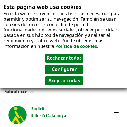
Esta página web usa cookies
En esta web se sirven cookies técnicas necesarias para
permitir y optimizar su navegación. También se usan
cookies de terceros con el fin de permitir
funcionalidades de redes sociales, ofrecer publicidad
basada en sus hábitos de navegación y analizar el
rendimiento y tráfico web. Puede obtener más
información en nuestra
Política de cookies
.
Salto al contenido
Butlletí
Il Ilusió Catalunya
Most