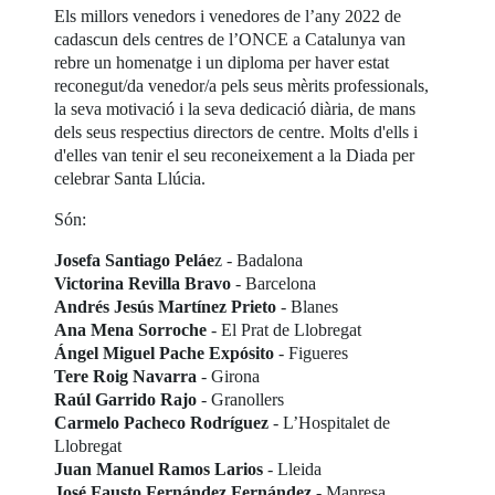
Els millors venedors i venedores de l’any 2022 de
cadascun dels centres de l’ONCE a Catalunya van
rebre un homenatge i un diploma per haver estat
reconegut/da venedor/a pels seus mèrits professionals,
la seva motivació i la seva dedicació diària, de mans
dels seus respectius directors de centre. Molts d'ells i
d'elles van tenir el seu reconeixement a la Diada per
celebrar Santa Llúcia.
Són:
Josefa Santiago Peláe
z - Badalona
Victorina Revilla Bravo
- Barcelona
Andrés Jesús Martínez Prieto
- Blanes
Ana Mena Sorroche
- El Prat de Llobregat
Ángel Miguel Pache Expósito
- Figueres
Tere Roig Navarra
- Girona
Raúl Garrido Rajo
- Granollers
Carmelo Pacheco Rodríguez
- L’Hospitalet de
Llobregat
Juan Manuel Ramos Larios
- Lleida
José Fausto Fernández Fernández
- Manresa