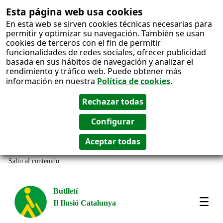
Esta página web usa cookies
En esta web se sirven cookies técnicas necesarias para
permitir y optimizar su navegación. También se usan
cookies de terceros con el fin de permitir
funcionalidades de redes sociales, ofrecer publicidad
basada en sus hábitos de navegación y analizar el
rendimiento y tráfico web. Puede obtener más
información en nuestra
Política de cookies
.
Salto al contenido
Butlletí
Il Ilusió Catalunya
Most