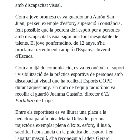
amb discapacitat visual.
Com a jove promesa es va guardonar a Aarón San
Juan, pel seu exemple d'esforç, superació i constància,
fent possible que la pedrera de l'esport per a persones
amb discapacitat visual sigui una font inesgotable de
talents. El jove ponferradino, de 12 anys, s'ha
proclamat recentment campió d'Espanya Juvenil
d'Escacs.
Com a mitjà de comunicació, es va reconèixer el suport
i visibilització de la pràctica esportiva de persones amb
discapacitat visual que ha realitzat Esports COPE
durant aquest any. En nom de l'equip radiofònic va
recollir el guardó Juanma Castaño, director d’
El
Partidazo
de Cope.
Entre els esportistes es va lliurar una placa a la
nedadora paralímpica María Delgado, per una
trajectòria exemplar plena d'èxits, esforç, il·lusió,
sacrifici i constància en la pràctica de l'esport. I en
l'apartat masculí, s'ha reconegut a l'atleta Gerard