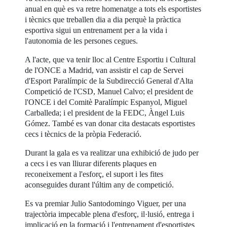
anual en què es va retre homenatge a tots els esportistes
i tècnics que treballen dia a dia perquè la pràctica
esportiva sigui un entrenament per a la vida i
l'autonomia de les persones cegues.
A l'acte, que va tenir lloc al Centre Esportiu i Cultural
de l'ONCE a Madrid, van assistir el cap de Servei
d'Esport Paralímpic de la Subdirecció General d'Alta
Competició de l'CSD, Manuel Calvo; el president de
l'ONCE i del Comitè Paralímpic Espanyol, Miguel
Carballeda; i el president de la FEDC, Àngel Luis
Gómez. També es van donar cita destacats esportistes
cecs i tècnics de la pròpia Federació.
Durant la gala es va realitzar una exhibició de judo per
a cecs i es van lliurar diferents plaques en
reconeixement a l'esforç, el suport i les fites
aconseguides durant l'últim any de competició.
Es va premiar Julio Santodomingo Viguer, per una
trajectòria impecable plena d'esforç, il·lusió, entrega i
implicació en la formació i l'entrenament d'esportistes