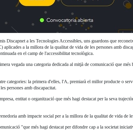
 Discapnet a les Tecnologies Accessibles, uns guardons que reconeixen 
aplicades a la millora de la qualitat de vida de les persones amb discapa
tinuada en el camp de l'accessibilitat tecnològica.
rimera vegada una categoria dedicada al mitjà de comunicació que més ha
e categories: la primera d'elles, l'A, premiarà el millor producte o serve
e les persones amb discapacitat.
empresa, entitat o organització que més hagi destacat per la seva traject
enedoria amb impacte social per a la millora de la qualitat de vida de l
municació "que més hagi destacat per difondre cap a la societat iniciativ