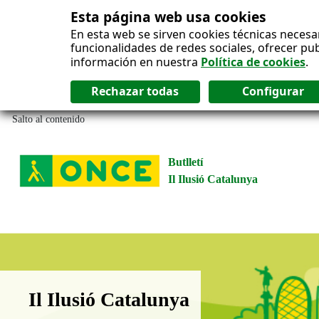
Esta página web usa cookies
En esta web se sirven cookies técnicas necesa
funcionalidades de redes sociales, ofrecer pu
información en nuestra
Política de cookies
.
Salto al contenido
Butlletí
Il Ilusió Catalunya
Boletín Il·lusió Catalunya
Il Ilusió Catalunya