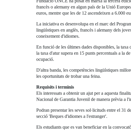
Fundació ONCE ha posat en marxa la tercera edició d
francès o alemany en algun país de la Unió Europea 
euros, mentre que les de 12 ascendeixen a 6.000 eu
La iniciativa es desenvolupa en el marc del Progra
lingüístiques en anglès, francès i alemany dels joves
coneixement d'idiomes.
En funció de les últimes dades disponibles, la taxa d
la taxa d'atur supera en 15 punts percentuals a la d
ocupació.
D'altra banda, les competències lingüístiques millo
les oportunitats de trobar una feina.
Requisits i terminis
Els interessats a obtenir un ajut per a aquesta finali
Nacional de Garantia Juvenil de manera prèvia a l'inic
Podran presentar les seves sol·licituds entre el 31 d
secció 'Beques d'idiomes a l'estranger'.
Els estudiants que es van beneficiar en la convocat