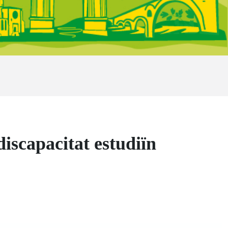
scapacitat estudiïn