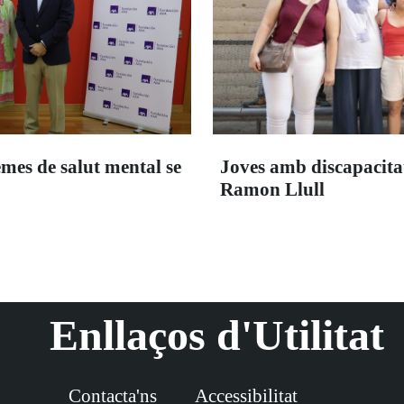
emes de salut mental se
Joves amb discapacitat 
Ramon Llull
Enllaços d'Utilitat
Contacta'ns
Accessibilitat