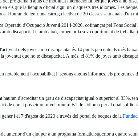
el programa d'ajuts de mobilitat internacional perquè joves amb discap
en els que la llengua oficial sigui un d'aquests tres idiomes. Les bequ
ros. Hauran de tenir una càrrega lectiva de 20 classes setmanals d'un 
ma Operatiu d'Ocupació Juvenil 2014-2020, cofinançat pel Fons Social E
 amb discapacitat i, amb això, fomentar la seva oportunitat de treballar en
'activitat dels joves amb discapacitat és 14 punts percentuals més baixa 
e la joventut que no té discapacitat. A més, el 81% de joves amb discapaci
ren notablement l'ocupabilitat i, segons alguns informes, els programes 
tat hauran d'acreditar un grau de discapacitat igual o superior al 33%, ten
i de curs i posseir un nivell mínim B1 de l'idioma per al qual sol·liciten 
e gener i el 7 d'agost de 2020 a través del portal de beques de la
Fundaci
òria anterior d'un ajut per a un programa formatiu superior a quatre set