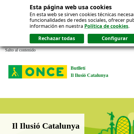
Esta página web usa cookies
En esta web se sirven cookies técnicas necesa
funcionalidades de redes sociales, ofrecer pu
información en nuestra
Política de cookies
.
Salto al contenido
Butlletí
Il Ilusió Catalunya
Boletín Il·lusió Catalunya
Il Ilusió Catalunya