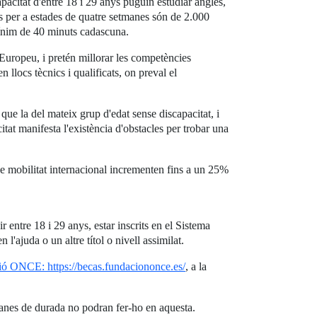
acitat d'entre 18 i 29 anys puguin estudiar anglès,
es per a estades de quatre setmanes són de 2.000
mínim de 40 minuts cadascuna.
uropeu, i pretén millorar les competències
 llocs tècnics i qualificats, on preval el
que la del mateix grup d'edat sense discapacitat, i
tat manifesta l'existència d'obstacles per trobar una
de mobilitat internacional incrementen fins a un 25%
ir entre 18 i 29 anys, estar inscrits en el Sistema
l'ajuda o un altre títol o nivell assimilat.
ó ONCE: https://becas.fundaciononce.es/
, a la
manes de durada no podran fer-ho en aquesta.