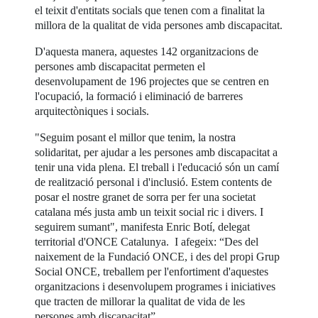
el teixit d'entitats socials que tenen com a finalitat la
millora de la qualitat de vida persones amb discapacitat.
D'aquesta manera, aquestes 142 organitzacions de
persones amb discapacitat permeten el
desenvolupament de 196 projectes que se centren en
l'ocupació, la formació i eliminació de barreres
arquitectòniques i socials.
"Seguim posant el millor que tenim, la nostra
solidaritat, per ajudar a les persones amb discapacitat a
tenir una vida plena. El treball i l'educació són un camí
de realització personal i d'inclusió. Estem contents de
posar el nostre granet de sorra per fer una societat
catalana més justa amb un teixit social ric i divers. I
seguirem sumant", manifesta Enric Botí, delegat
territorial d'ONCE Catalunya. I afegeix: “Des del
naixement de la Fundació ONCE, i des del propi Grup
Social ONCE, treballem per l'enfortiment d'aquestes
organitzacions i desenvolupem programes i iniciatives
que tracten de millorar la qualitat de vida de les
persones amb discapacitat”.