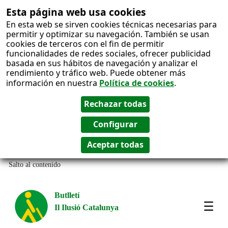
Esta página web usa cookies
En esta web se sirven cookies técnicas necesarias para
permitir y optimizar su navegación. También se usan
cookies de terceros con el fin de permitir
funcionalidades de redes sociales, ofrecer publicidad
basada en sus hábitos de navegación y analizar el
rendimiento y tráfico web. Puede obtener más
información en nuestra
Política de cookies
.
Salto al contenido
Butlletí
Il Ilusió Catalunya
Most