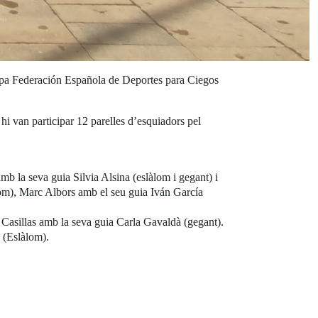
 Copa Federación Española de Deportes para Ciegos
 van participar 12 parelles d’esquiadors pel
b la seva guia Silvia Alsina (eslàlom i gegant) i
lom), Marc Albors amb el seu guia Iván García
 Casillas amb la seva guia Carla Gavaldà (gegant).
 (Eslàlom).