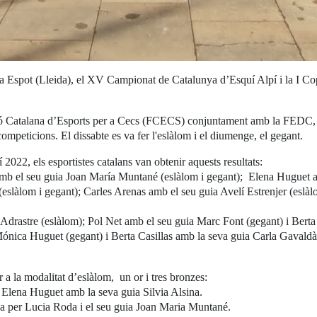
zar a Espot (Lleida), el XV Campionat de Catalunya d’Esquí Alpí i la I
ió Catalana d’Esports per a Cecs (FCECS) conjuntament amb la FEDC, hi
mpeticions. El dissabte es va fer l'eslàlom i el diumenge, el gegant.
2, els esportistes catalans van obtenir aquests resultats:
amb el seu guia Joan María Muntané (eslàlom i gegant); Elena Huguet am
eslàlom i gegant); Carles Arenas amb el seu guia Avelí Estrenjer (eslà
Adrastre (eslàlom); Pol Net amb el seu guia Marc Font (gegant) i Berta
ónica Huguet (gegant) i Berta Casillas amb la seva guia Carla Gavaldà
 a la modalitat d’eslàlom, un or i tres bronzes:
 Elena Huguet amb la seva guia Silvia Alsina.
a per Lucia Roda i el seu guia Joan Maria Muntané.