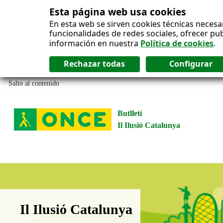
Esta página web usa cookies
En esta web se sirven cookies técnicas necesa
funcionalidades de redes sociales, ofrecer pu
información en nuestra
Política de cookies
.
Salto al contenido
Butlletí
Il Ilusió Catalunya
Boletín Il·lusió Catalunya
Il Ilusió Catalunya