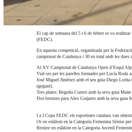
El cap de setmana del 5 i 6 de febrer es va realit
(FEDC).
En aquesta competició, organitzada per la Federac
campionat de Catalunya i 30 en total amb les dues co
Al XV Campionat de Catalunya Open d’Esquí Alpí 202
Vuit ors per les parelles formades per Lucía Roda 
José Miguel Jiménez amb el seu guia Diego Lorita (
(gegant).
Tres plates: Begoña Curero amb la seva guia Maite 
Dos bronzes para Alex Guijarro amb la seva guia M
I a I Copa FEDC els esportistes catalans van obtenir
Or en eslàlom en la Categoria Femenina Sènior per
Bronze en eslàlom en la Categoria Juvenil Femenin