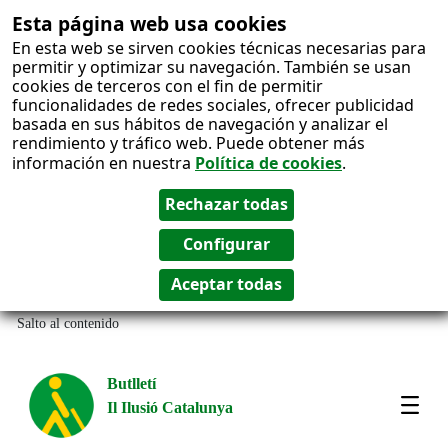
Esta página web usa cookies
En esta web se sirven cookies técnicas necesarias para
permitir y optimizar su navegación. También se usan
cookies de terceros con el fin de permitir
funcionalidades de redes sociales, ofrecer publicidad
basada en sus hábitos de navegación y analizar el
rendimiento y tráfico web. Puede obtener más
información en nuestra
Política de cookies
.
Salto al contenido
Butlletí
Il Ilusió Catalunya
Most