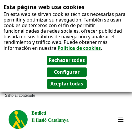
Esta página web usa cookies
En esta web se sirven cookies técnicas necesarias para
permitir y optimizar su navegación. También se usan
cookies de terceros con el fin de permitir
funcionalidades de redes sociales, ofrecer publicidad
basada en sus hábitos de navegación y analizar el
rendimiento y tráfico web. Puede obtener más
información en nuestra
Política de cookies
.
Salto al contenido
Butlletí
Il Ilusió Catalunya
Most