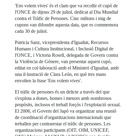
'Ens volem vives' és el clam que va recollir el cupó de
l'ONCE de dijous 29 de juliol, dedicat al Dia Mundial
contra el Tràfic de Persones. Cinc milions i mig de
cupons van difondre aquesta data, que es commemora
cada 30 de juliol.
Patricia Sanz, vicepresidenta d'Igualtat, Recursos
Humans i Cultura Institucional, i Inclusió Digital de
l'ONCE, i Victoria Rosell, delegada de Govern contra
la Violència de Gènere, van presentar aquest cupó,
editat en col·laboració amb el Ministeri d'Igualtat, amb
una il·lustració de Clara León, en què tres mans
envolten la frase 'Ens volem vives'.
El tràfic de persones és un delicte a través del que
s'explota a dones, homes i menors amb nombrosos
propòsits, inclosos el treball forçós i l'explotació sexual.
El 2006, el Govern del Japó va organitzar una reunió
de coordinació d'organitzacions internacionals que
treballen per contrarestar el tràfic de persones. Les
organitzacions participants (OIT, OIM, UNICEF,