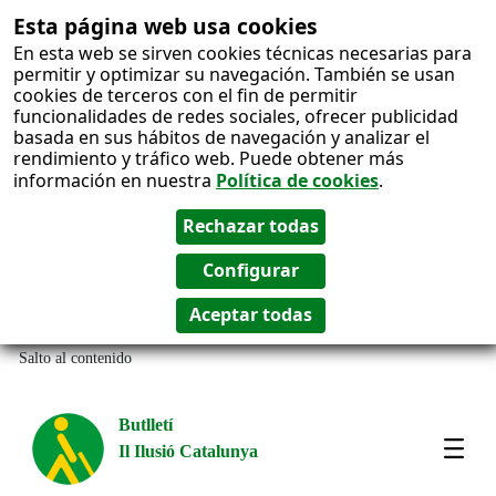
Esta página web usa cookies
En esta web se sirven cookies técnicas necesarias para
permitir y optimizar su navegación. También se usan
cookies de terceros con el fin de permitir
funcionalidades de redes sociales, ofrecer publicidad
basada en sus hábitos de navegación y analizar el
rendimiento y tráfico web. Puede obtener más
información en nuestra
Política de cookies
.
Salto al contenido
Butlletí
Il Ilusió Catalunya
Most