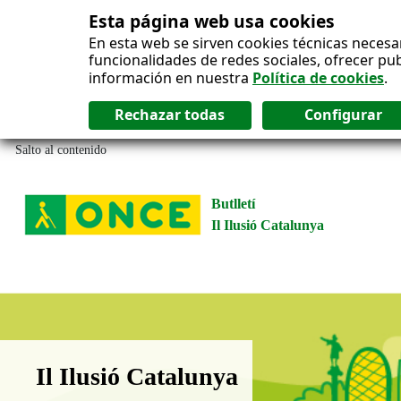
Esta página web usa cookies
En esta web se sirven cookies técnicas necesa
funcionalidades de redes sociales, ofrecer pu
información en nuestra
Política de cookies
.
Salto al contenido
Butlletí
Il Ilusió Catalunya
Boletín Il·lusió Catalunya
Il Ilusió Catalunya