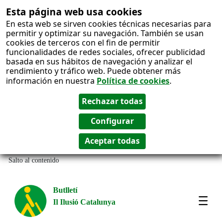
Esta página web usa cookies
En esta web se sirven cookies técnicas necesarias para
permitir y optimizar su navegación. También se usan
cookies de terceros con el fin de permitir
funcionalidades de redes sociales, ofrecer publicidad
basada en sus hábitos de navegación y analizar el
rendimiento y tráfico web. Puede obtener más
información en nuestra
Política de cookies
.
Salto al contenido
Butlletí
Il Ilusió Catalunya
Most