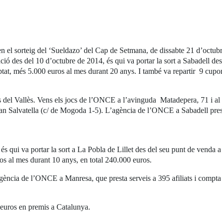
 el sorteig del ‘Sueldazo’ del Cap de Setmana, de dissabte 21 d’octub
ió des del 10 d’octubre de 2014, és qui va portar la sort a Sabadell des 
at, més 5.000 euros al mes durant 20 anys. I també va repartir 9 cupo
ocs del Vallès. Vens els jocs de l’ONCE a l’avinguda Matadepera, 71 i a
Can Salvatella (c/ de Mogoda 1-5). L’agència de l’ONCE a Sabadell prest
qui va portar la sort a La Pobla de Lillet des del seu punt de venda a 
 al mes durant 10 anys, en total 240.000 euros.
agència de l’ONCE a Manresa, que presta serveis a 395 afiliats i compt
’euros en premis a Catalunya.