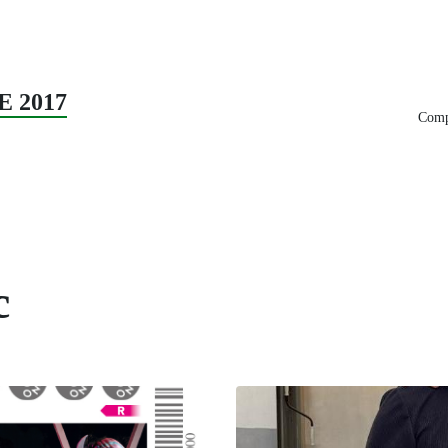
E 2017
Compa
c