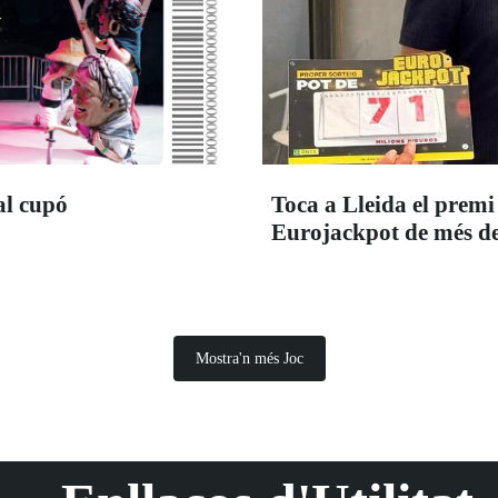
al cupó
Toca a Lleida el premi
Eurojackpot de més de
Mostra'n més Joc