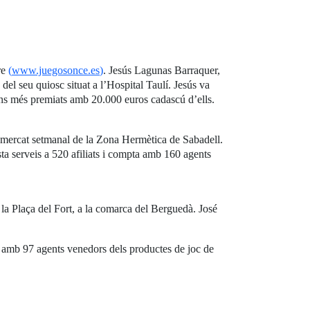
re
(
www.juegosonce.es
)
. Jesús Lagunas Barraquer,
del seu quiosc situat a l’Hospital Taulí. Jesús va
ns més premiats amb 20.000 euros cadascú d’ells.
l mercat setmanal de la Zona Hermètica de Sabadell.
a serveis a 520 afiliats i compta amb 160 agents
la Plaça del Fort, a la comarca del Berguedà. José
a amb 97 agents venedors dels productes de joc de