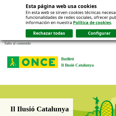
Esta página web usa cookies
En esta web se sirven cookies técnicas necesa
funcionalidades de redes sociales, ofrecer pu
información en nuestra
Política de cookies
.
Salto al contenido
Butlletí
Il Ilusió Catalunya
Boletín Il·lusió Catalunya
Il Ilusió Catalunya