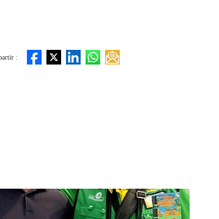
rtir :