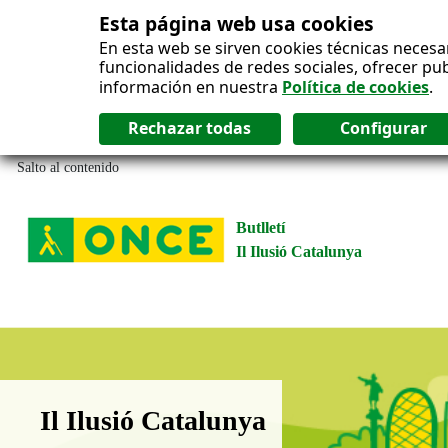
Esta página web usa cookies
En esta web se sirven cookies técnicas necesa
funcionalidades de redes sociales, ofrecer pu
información en nuestra
Política de cookies
.
Salto al contenido
Butlletí
Il Ilusió Catalunya
Boletín Il·lusió Catalunya
Il Ilusió Catalunya