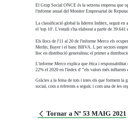
El Grup Social ONCE és la setzena empresa que opera
l'informe anual del Monitor Empresarial de Reputació 
La classificació global la lideren Inditex, seguit 
el 'top 10'. L'estudi s'ha elaborat a partir de 39.641
Els llocs de l'11 al 20 de l'informe Merco els oc
Merlin, Bayer i el banc BBVA. I, per sectors empre
lloc en distribució generalista; el primer a distribu
L'informe Merco explica que ètica i responsabilitat 
22% el 2020 en l'índex d' "els valors més influents 
Gràcies a la feina de tots i totes els que formem la
social, com a referents a seguir, i com una de les or
Tornar a Nº 53 MAIG 2021