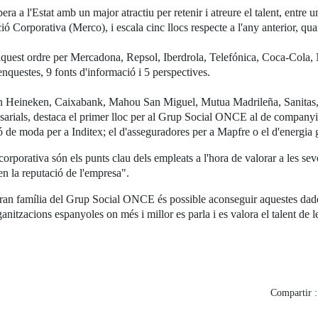
 a l'Estat amb un major atractiu per retenir i atreure el talent, entre 
Corporativa (Merco), i escala cinc llocs respecte a l'any anterior, quan 
en aquest ordre per Mercadona, Repsol, Iberdrola, Telefónica, Coca-Cola,
 enquestes, 9 fonts d'informació i 5 perspectives.
upen Heineken, Caixabank, Mahou San Miguel, Mutua Madrileña, Sanita
sarials, destaca el primer lloc per al Grup Social ONCE al de companyi
ció de moda per a Inditex; el d'asseguradores per a Mapfre o el d'energia 
corporativa són els punts clau dels empleats a l'hora de valorar a les se
en la reputació de l'empresa".
 gran família del Grup Social ONCE és possible aconseguir aquestes dades
ganitzacions espanyoles on més i millor es parla i es valora el talent de l
Compartir :