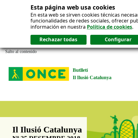
Esta página web usa cookies
En esta web se sirven cookies técnicas necesa
funcionalidades de redes sociales, ofrecer pu
información en nuestra
Política de cookies
.
Salto al contenido
Butlletí
Il Ilusió Catalunya
Boletín Il·lusió Catalunya
Il Ilusió Catalunya