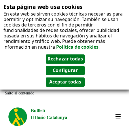
Esta página web usa cookies
En esta web se sirven cookies técnicas necesarias para
permitir y optimizar su navegación. También se usan
cookies de terceros con el fin de permitir
funcionalidades de redes sociales, ofrecer publicidad
basada en sus hábitos de navegación y analizar el
rendimiento y tráfico web. Puede obtener más
información en nuestra
Política de cookies
.
Salto al contenido
Butlletí
Il Ilusió Catalunya
Most