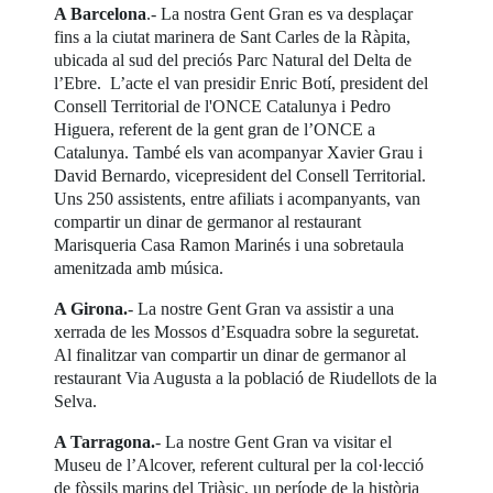
A Barcelona
.- La nostra Gent Gran es va desplaçar
fins a la ciutat marinera de Sant Carles de la Ràpita,
ubicada al sud del preciós Parc Natural del Delta de
l’Ebre. L’acte el van presidir Enric Botí, president del
Consell Territorial de l'ONCE Catalunya i Pedro
Higuera, referent de la gent gran de l’ONCE a
Catalunya. També els van acompanyar Xavier Grau i
David Bernardo, vicepresident del Consell Territorial.
Uns 250 assistents, entre afiliats i acompanyants, van
compartir un dinar de germanor al restaurant
Marisqueria Casa Ramon Marinés i una sobretaula
amenitzada amb música.
A Girona.
- La nostre Gent Gran va assistir a una
xerrada de les Mossos d’Esquadra sobre la seguretat.
Al finalitzar van compartir un dinar de germanor al
restaurant Via Augusta a la població de Riudellots de la
Selva.
A Tarragona.
- La nostre Gent Gran va visitar el
Museu de l’Alcover, referent cultural per la col·lecció
de fòssils marins del Triàsic, un període de la història