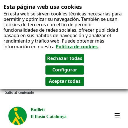
Esta página web usa cookies
En esta web se sirven cookies técnicas necesarias para
permitir y optimizar su navegación. También se usan
cookies de terceros con el fin de permitir
funcionalidades de redes sociales, ofrecer publicidad
basada en sus hábitos de navegación y analizar el
rendimiento y tráfico web. Puede obtener más
información en nuestra
Política de cookies
.
Salto al contenido
Butlletí
Il Ilusió Catalunya
Most