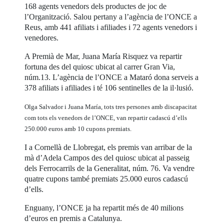
168 agents venedors dels productes de joc de
l’Organització. Salou pertany a l’agència de l’ONCE a
Reus, amb 441 afiliats i afiliades i 72 agents venedors i
venedores.
A Premià de Mar, Juana María Risquez va repartir
fortuna des del quiosc ubicat al carrer Gran Via,
núm.13. L’agència de l’ONCE a Mataró dona serveis a
378 afiliats i afiliades i té 106 sentinelles de la il·lusió.
Olga Salvador i Juana María, tots tres persones amb discapacitat
com tots els venedors de l’ONCE, van repartir cadascú d’ells
250.000 euros amb 10 cupons premiats.
I a Cornellà de Llobregat, els premis van arribar de la
mà d’Adela Campos des del quiosc ubicat al passeig
dels Ferrocarrils de la Generalitat, núm. 76. Va vendre
quatre cupons també premiats 25.000 euros cadascú
d’ells.
Enguany, l’ONCE ja ha repartit més de 40 milions
d’euros en premis a Catalunya.