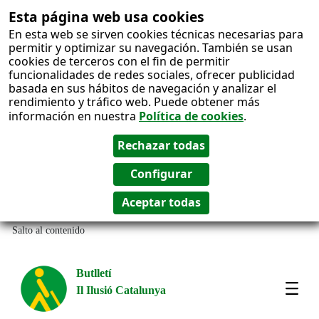
Esta página web usa cookies
En esta web se sirven cookies técnicas necesarias para
permitir y optimizar su navegación. También se usan
cookies de terceros con el fin de permitir
funcionalidades de redes sociales, ofrecer publicidad
basada en sus hábitos de navegación y analizar el
rendimiento y tráfico web. Puede obtener más
información en nuestra
Política de cookies
.
Salto al contenido
Butlletí
Il Ilusió Catalunya
Most