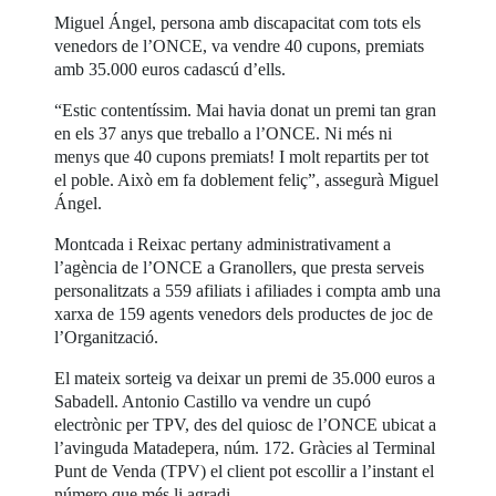
Miguel Ángel, persona amb discapacitat com tots els
venedors de l’ONCE, va vendre 40 cupons, premiats
amb 35.000 euros cadascú d’ells.
“Estic contentíssim. Mai havia donat un premi tan gran
en els 37 anys que treballo a l’ONCE. Ni més ni
menys que 40 cupons premiats! I molt repartits per tot
el poble. Això em fa doblement feliç”, assegurà Miguel
Ángel.
Montcada i Reixac pertany administrativament a
l’agència de l’ONCE a Granollers, que presta serveis
personalitzats a 559 afiliats i afiliades i compta amb una
xarxa de 159 agents venedors dels productes de joc de
l’Organització.
El mateix sorteig va deixar un premi de 35.000 euros a
Sabadell. Antonio Castillo va vendre un cupó
electrònic per TPV, des del quiosc de l’ONCE ubicat a
l’avinguda Matadepera, núm. 172. Gràcies al Terminal
Punt de Venda (TPV) el client pot escollir a l’instant el
número que més li agradi.