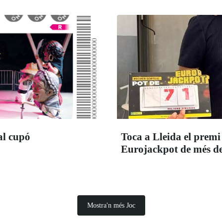
al cupó
Toca a Lleida el premi
Eurojackpot de més de
Mostra'n més Joc