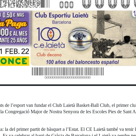
s de l’esport van fundar el Club Laietà Basket-Ball Club, el primer clu
de la Congregació Major de Nostra Senyora de les Escoles Pies de Sant A
a: la del primer partit de bàsquet a l’Estat. El CE Laietà també va tenir 
 Es va celebrar al barri de Gràcia de Barcelona i el Laietà va perdre p