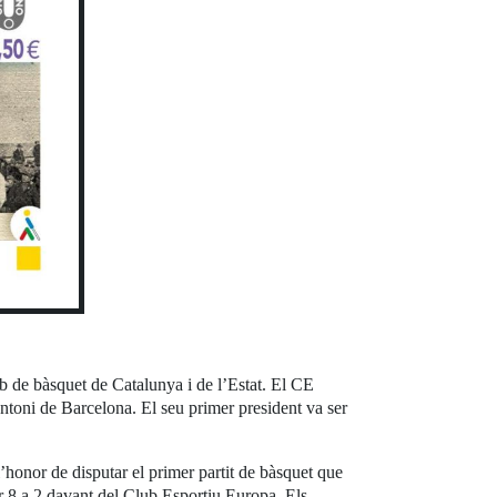
b de bàsquet de Catalunya i de l’Estat. El CE
ntoni de Barcelona. El seu primer president va ser
l’honor de disputar el primer partit de bàsquet que
er 8 a 2 davant del Club Esportiu Europa. Els