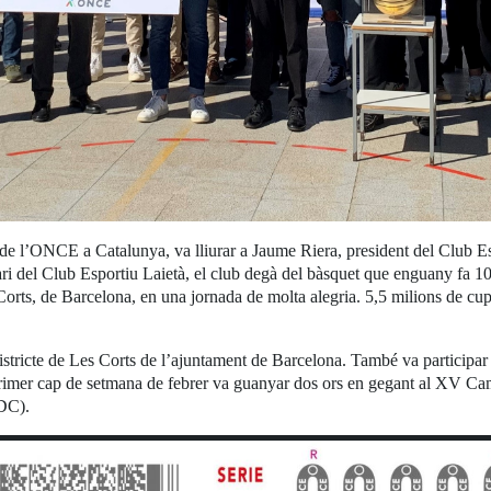
ial de l’ONCE a Catalunya, va lliurar a Jaume Riera, president del Clu
ari del Club Esportiu Laietà, el club degà del bàsquet que enguany fa 
s Corts, de Barcelona, en una jornada de molta alegria. 5,5 milions de cu
districte de Les Corts de l’ajuntament de Barcelona. També va participar
 primer cap de setmana de febrer va guanyar dos ors en gegant al XV Ca
DC).