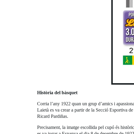
Història del bàsquet
Corria l’any 1922 quan un grup d’amics i apassionat
Laietà es va crear a partir de la Secció Esportiva 
Ricard Pardiñas.
Precisament, la imatge escollida pel cupó és històric
es va jugar a Espanya el dia 8 de desembre de 1922.