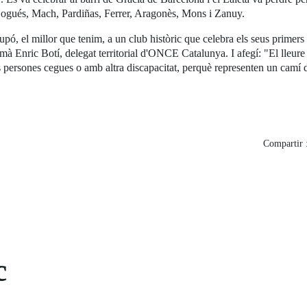
 Nogués, Mach, Pardiñas, Ferrer, Aragonès, Mons i Zanuy.
ó, el millor que tenim, a un club històric que celebra els seus primers 
rmà Enric Botí, delegat territorial d'ONCE Catalunya. I afegí: "El lleure 
 persones cegues o amb altra discapacitat, perquè representen un camí 
Compartir 
c