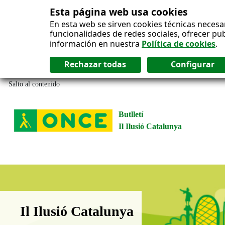
Esta página web usa cookies
En esta web se sirven cookies técnicas necesa
funcionalidades de redes sociales, ofrecer pu
información en nuestra
Política de cookies
.
Salto al contenido
Butlletí
Il Ilusió Catalunya
Boletín Il·lusió Catalunya
Il Ilusió Catalunya