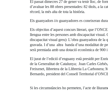
El passat dimecres 27 de gener va tenir lloc, de fo
d’avaluar les 88 obres presentades: 82 títols, a la c
rècord, la més alta de tota la història.
Els guanyadors i/o guanyadores es coneixeran durant 
Els objectius d’aquest concurs literari, que l’ONCE 
llengua entre les persones amb discapacitat visual.
discapacitat visual greu): L’obra guanyadora de la 
gravada. I d’una altra banda d’una modalitat de pro
serà premiada amb una dotació econòmica de 900 i 
El jurat de l’edició d’enguany està presidit per Enr
de la Generalitat de Catalunya; Joan Carles Girbés,
Freixenet, llibretera de la Llibreria La Carbonera; M
Bernardo, president del Consell Territorial d’ONC
Si les circumstàncies ho permeten, l’acte de lliur