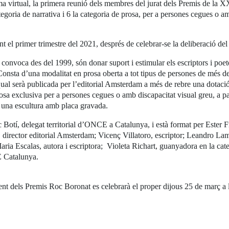
rma virtual, la primera reunió dels membres del jurat dels Premis de la 
ategoria de narrativa i 6 la categoria de prosa, per a persones cegues o a
el primer trimestre del 2021, després de celebrar-se la deliberació del 
convoca des del 1999, són donar suport i estimular els escriptors i poetes
 Consta d’una modalitat en prosa oberta a tot tipus de persones de més 
qual serà publicada per l’editorial Amsterdam a més de rebre una dotac
sa exclusiva per a persones cegues o amb discapacitat visual greu, a pa
una escultura amb placa gravada.
ic Botí, delegat territorial d’ONCE a Catalunya, i està format per Ester 
 director editorial Amsterdam; Vicenç Villatoro, escriptor; Leandro La
aria Escalas, autora i escriptora; Violeta Richart, guanyadora en la cate
E Catalunya.
ament dels Premis Roc Boronat es celebrarà el proper dijous 25 de març 