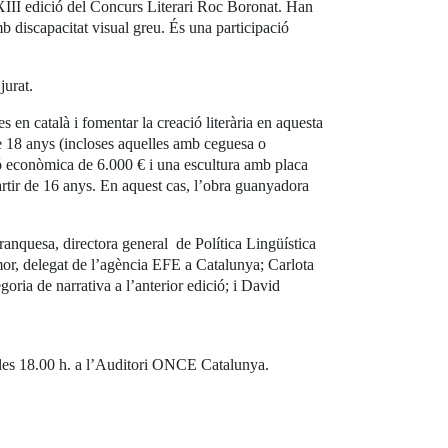
XXIII edició del Concurs Literari Roc Boronat. Han
mb discapacitat visual greu. És una participació
jurat.
 en català i fomentar la creació literària en aquesta
de 18 anys (incloses aquelles amb ceguesa o
ió econòmica de 6.000 € i una escultura amb placa
rtir de 16 anys. En aquest cas, l’obra guanyadora
Franquesa, directora general de Política Lingüística
mor, delegat de l’agència EFE a Catalunya; Carlota
goria de narrativa a l’anterior edició; i David
a les 18.00 h. a l’Auditori ONCE Catalunya.