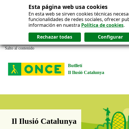
Esta página web usa cookies
En esta web se sirven cookies técnicas necesa
funcionalidades de redes sociales, ofrecer pu
información en nuestra
Política de cookies
.
Salto al contenido
Butlletí
Il Ilusió Catalunya
Boletín Il·lusió Catalunya
Il Ilusió Catalunya